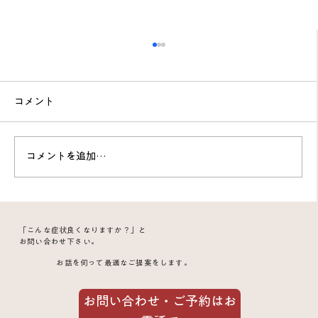
コメント
コメントを追加…
叩いてもよい子にはなりません。「しつ
「こんな症状良くなりますか？」と
け」は親がお手本を示すもの
お問い合わせ下さい。
お話を伺って最適なご提案をします。
お問い合わせ・ご予約はお