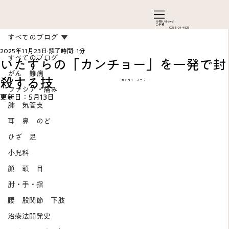
お問い合わ​せ
ご予約
0238-24-4525
すべてのブログ
2025年11月23日
読了時間: 1分
すべてのブログ
いたずらの「カンチョー」を一発で封
がん 難病
殺する技
カテゴリーメニュー
ファシア・痛み
更新日：
5月13日
肺 気管支
耳 鼻 のど
ひざ 足
Add a Title
小児科
顔 頭 目
肘・手・指
腰 股関節 下肢
治療法開発史