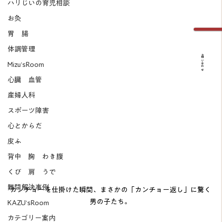
ハリじいの育児相談
お灸
胃 腸
体調管理
お問い合わせ
Mizu’sRoom
心臓 血管
産婦人科
スポーツ障害
心とからだ
皮ふ
背中 胸 わき腹
くび 肩 うで
難問解決事例
カンチョーを仕掛けた瞬間、まさかの「カンチョー返し」に驚く
男の子たち。
KAZU’sRoom
カテゴリー案内