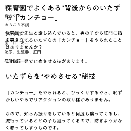
保育園でよくある“背後からのいたず
脳 神経
総合ケア
ら「カンチョー」
あちこち不調
保育園で先生と話し込んでいると、男の子から肛門に指
原因不明
を突き立てるいたずらの「カンチョー」をやられたこと
歯 口 あご
はありませんか？
泌尿、生殖器、肛門
これを一発で止めさせる技があります。
研修物語
いたずらを“やめさせる”秘技
「カンチョー」をやられると、びっくりするやら、恥ず
かしいやらでリアクションの取り様がありません。
なので、知らん振りをしていると何度も襲ってくるし、
流行っているとどの子も狙ってくるので、防ぎようがな
く参ってしまうものです。