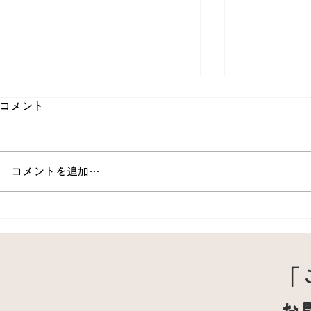
コメント
コメントを追加…
寝返りのたびに天井が回る…
突発性難聴
「良性頭位めまい」では説明
押しできるの
のつかない６０代女性「複雑
と6週目の
「
系めまい」の謎解き臨床推論
のポイント
お