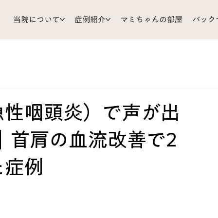
当院について
症例紹介
マミちゃんの部屋
バック
支
耳 鼻 のど
ひざ 足
小児科
顔 頭 目
リじいの育児相談
お灸
胃 腸
体調管理
Mizu’sRo
急性咽頭炎）で声が出
｜首肩の血流改善で2
だ
皮ふ
背中 胸 わき腹
くび 肩 うで
難問解
た症例
ア
あちこち不調
原因不明
歯 口 あご