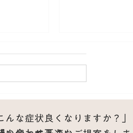
は鍼灸で回復を後
耳の奥の痛みはトリガーポ
か｜発症12日目
ントが原因？顎下の筋肉が
2症例から見る改善
き起こす耳症状と鍼治療の
こんな症状良くなりますか？」
善例
問い合わせ下さい。