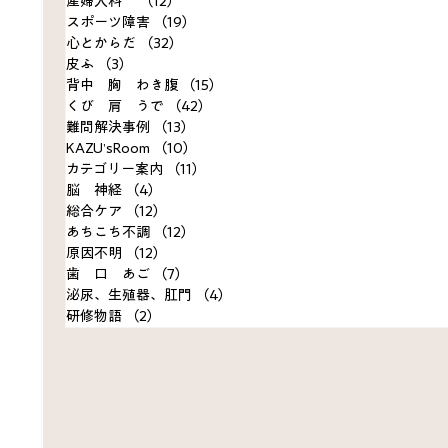
産婦人科
（12）
12件の記事
スポーツ障害
（19）
19件の記事
心とからだ
（32）
32件の記事
皮ふ
（3）
3件の記事
背中 胸 わき腹
（15）
15件の記事
くび 肩 うで
（42）
42件の記事
難問解決事例
（13）
13件の記事
KAZU’sRoom
（10）
10件の記事
カテゴリー案内
（11）
11件の記事
脳 神経
（4）
4件の記事
総合ケア
（12）
12件の記事
あちこち不調
（12）
12件の記事
原因不明
（12）
12件の記事
歯 口 あご
（7）
7件の記事
泌尿、生殖器、肛門
（4）
4件の記事
研修物語
（2）
2件の記事