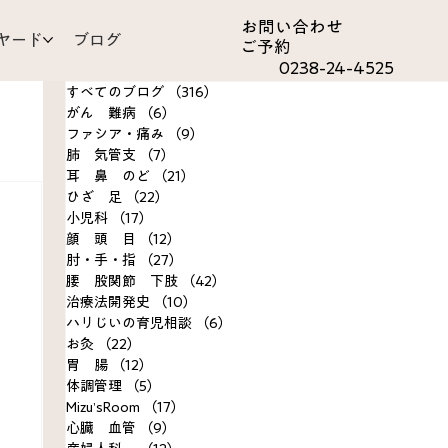
お問い合わ​せ
ヤード
ブログ
ご予約
0238-24-4525
すべてのブログ
（316）
316件の記事
がん 難病
（6）
6件の記事
ファシア・痛み
（9）
9件の記事
肺 気管支
（7）
7件の記事
耳 鼻 のど
（21）
21件の記事
ひざ 足
（22）
22件の記事
om
小児科
（17）
17件の記事
顔 頭 目
（12）
12件の記事
肘・手・指
（27）
27件の記事
決事例
腰 股関節 下肢
（42）
42件の記事
治療法開発史
（10）
10件の記事
ハリじいの育児相談
（6）
6件の記事
お灸
（22）
22件の記事
胃 腸
（12）
12件の記事
体調管理
（5）
5件の記事
Mizu’sRoom
（17）
17件の記事
心臓 血管
（9）
9件の記事