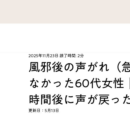
すべてのブログ
がん 難病
ファシア・痛み
肺 気管
2025年11月23日
読了時間: 2分
肘・手・指
腰 股関節 下肢
治療法開発史
ハ
風邪後の声がれ（
なかった60代女性
心臓 血管
産婦人科
スポーツ障害
心とから
時間後に声が戻っ
KAZU’sRoom
カテゴリー案内
脳 神経
総合ケ
更新日：
5月13日