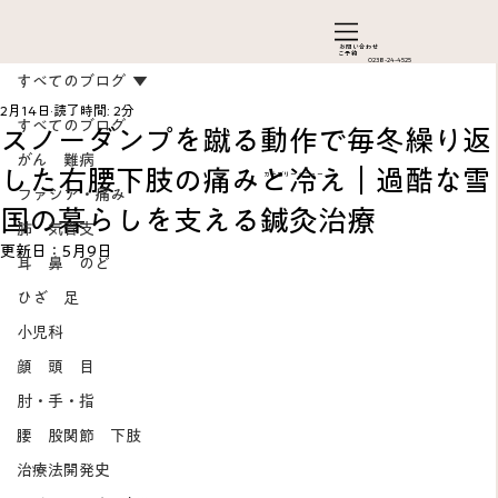
お問い合わ​せ
ご予約
0238-24-4525
すべてのブログ
2月14日
読了時間: 2分
すべてのブログ
スノーダンプを蹴る動作で毎冬繰り返
がん 難病
した右腰下肢の痛みと冷え｜過酷な雪
カテゴリーメニュー
ファシア・痛み
国の暮らしを支える鍼灸治療
肺 気管支
更新日：
5月9日
耳 鼻 のど
ひざ 足
Add a Title
小児科
顔 頭 目
肘・手・指
腰 股関節 下肢
治療法開発史