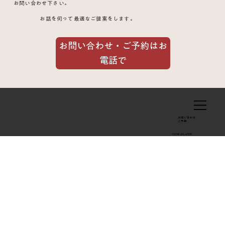
止めが効かない状態から1ヶ月で改善した
お問い合わせ下さい。
お話を伺って最適なご提案をします。
鍼灸治療例
お問い合わせ・ご予約はお
電話で
お問い合わせ
​ご予約
0238-24-4525