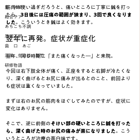
筋肉の使い過ぎだろうと、痛いところに丁寧に鍼を打っ
脳 神経
たら、
3日後には圧痛の範囲が狭まり、3回で良くなりま
総合ケア
した
。こういうとき鍼はよく効きます。
あちこち不調
原因不明
翌年に再発。症状が重症化
歯 口 あご
翌年、同じ時期に「また痛くなった―」と来院。
泌尿、生殖器、肛門
研修物語
今回は右下肢全体が痛く、正座をすると右脚が冷たくな
り、深く曲げるとお尻に痛みが出るとのこと、前回より
も症状は重くなっていました。
まずは右のお尻の筋肉をほぐしてみたのですが、症状に
変化はありません。
そこで、逆に前側の
そけい部の硬いところに鍼を打った
ら、深く曲げた時のお尻の痛みが楽になりました
。こう
いうところが治療の面白味です。