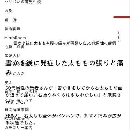
ハリじいの育児相談
お灸
胃 腸
体調管理
お問い合わせ
Mizu’sRoom
雪かき後に太ももや腰の痛みが再発した50代男性の症例
心臓 血管
産婦人科
雪かき後に発症した太ももの張りと痛
スポーツ障害
み
心とからだ
皮ふ
50代男性の患者さんが「雪かきをしてから右太もも前面
背中 胸 わき腹
が張って痛い。右腰やふくらはぎもおかしい」と来院さ
くび 肩 うで
れました。
難問解決事例
触ると、右太もも全体がパンパンで、押すと痛みが広が
KAZU’sRoom
る状態でした。
カテゴリー案内