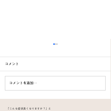
コメント
コメントを追加…
慢性腰痛が悪化し歩けないほどに…痛み
「こんな症状良くなりますか？」と