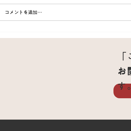
コメントを追加…
200kmの運転と腰痛の闘い：
腰痛で走れ
鍼が導いた回復の道
｜サッカー
経過
「
お
お
す