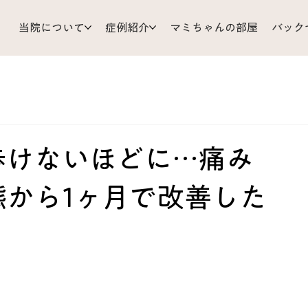
当院について
症例紹介
マミちゃんの部屋
バック
支
耳 鼻 のど
ひざ 足
小児科
顔 頭 目
リじいの育児相談
お灸
胃 腸
体調管理
Mizu’sRo
歩けないほどに…痛み
から1ヶ月で改善した
だ
皮ふ
背中 胸 わき腹
くび 肩 うで
難問解
ア
あちこち不調
原因不明
歯 口 あご