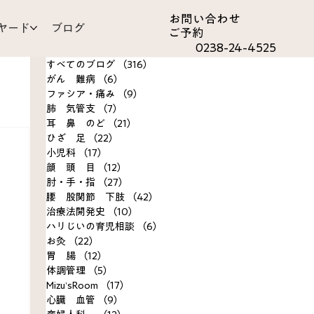
お問い合わ​せ
ヤード
ブログ
ご予約
0238-24-4525
すべてのブログ
（316）
316件の記事
がん 難病
（6）
6件の記事
ファシア・痛み
（9）
9件の記事
肺 気管支
（7）
7件の記事
耳 鼻 のど
（21）
21件の記事
ひざ 足
（22）
22件の記事
om
小児科
（17）
17件の記事
顔 頭 目
（12）
12件の記事
肘・手・指
（27）
27件の記事
決事例
腰 股関節 下肢
（42）
42件の記事
治療法開発史
（10）
10件の記事
ハリじいの育児相談
（6）
6件の記事
お灸
（22）
22件の記事
胃 腸
（12）
12件の記事
体調管理
（5）
5件の記事
Mizu’sRoom
（17）
17件の記事
心臓 血管
（9）
9件の記事