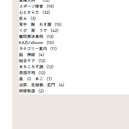
産婦人科
（12）
12件の記事
スポーツ障害
（19）
19件の記事
心とからだ
（32）
32件の記事
皮ふ
（3）
3件の記事
背中 胸 わき腹
（15）
15件の記事
くび 肩 うで
（42）
42件の記事
難問解決事例
（13）
13件の記事
KAZU’sRoom
（10）
10件の記事
カテゴリー案内
（11）
11件の記事
脳 神経
（4）
4件の記事
総合ケア
（12）
12件の記事
あちこち不調
（12）
12件の記事
原因不明
（12）
12件の記事
歯 口 あご
（7）
7件の記事
泌尿、生殖器、肛門
（4）
4件の記事
研修物語
（2）
2件の記事