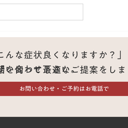
なかった60代男性
仕事の疲労で悪化した慢性
に復帰できた治療
痛が改善｜ぎっくり腰を繰
返す50代男性の鍼灸治療例
こんな症状良くなりますか？」
問い合わせ下さい。
話を伺って最適なご提案をしま
。
お問い合わせ・ご予約はお電話で