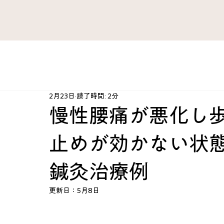
すべてのブログ
がん 難病
ファシア・痛み
肺 気管
2月23日
読了時間: 2分
肘・手・指
腰 股関節 下肢
治療法開発史
ハ
慢性腰痛が悪化し
止めが効かない状態
心臓 血管
産婦人科
スポーツ障害
心とから
鍼灸治療例
KAZU’sRoom
カテゴリー案内
脳 神経
総合ケ
更新日：
5月8日