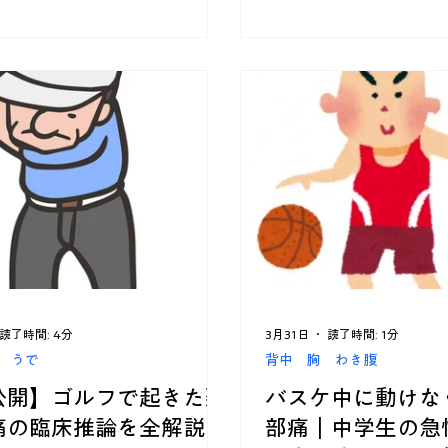
読了時間: 4分
3月31日
読了時間: 1分
 うで
背中 胸 わき腹
公開】ゴルフで起きた頚
バスケ中に動けな
痛の臨床推論を全解説｜
部痛｜中学生の急