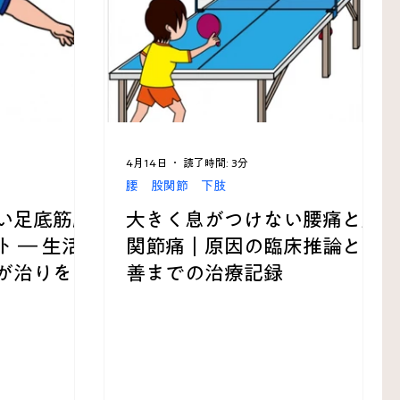
原因不明
歯 口 あご
4月14日
読了時間: 3分
腰 股関節 下肢
い足底筋膜
大きく息がつけない腰痛と股
 ― 生活
関節痛｜原因の臨床推論と改
が治りを左
善までの治療記録