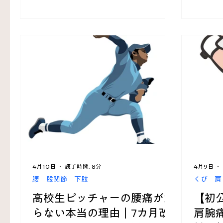
4月10日
読了時間: 8分
4月9日
腰 股関節 下肢
くび 肩
高校生ピッチャーの腰痛が治
【初
らない本当の理由｜7カ月改
肩腕