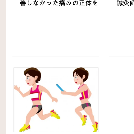
善しなかった痛みの正体を臨
鍼灸
床推論する