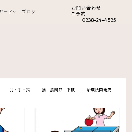
お問い合わ​せ
ヤード
ブログ
ご予約
0238-24-4525
肘・手・指
腰 股関節 下肢
治療法開発史
心とからだ
皮ふ
背中 胸 わき腹