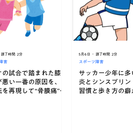
カテゴリー案内
脳 神経
総合ケア
あちこち不調
読了時間: 2分
5月6日
読了時間: 2分
障害
スポーツ障害
ケの試合で踏まれた膝の
サッカー少年に多
が悪い一番の原因を、受
炎とシンスプリント
転を再現して“骨膜痛”と
習慣と歩き方の癖
いた症例報告
右する