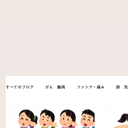
すべてのブログ
がん 難病
ファシア・痛み
肺 
ハリじいの育児相談
お灸
胃 腸
体調管理