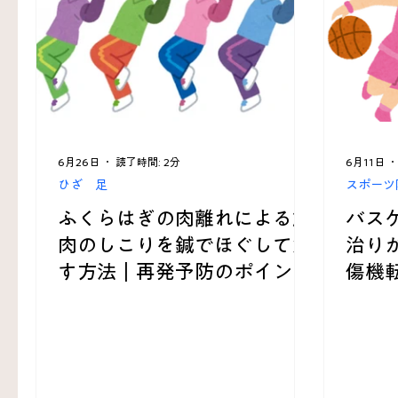
くび 肩 うで
難問解決事例
KAZU’sRoom
6月26日
読了時間: 2分
6月11日
ひざ 足
スポーツ
ふくらはぎの肉離れによる筋
バス
肉のしこりを鍼でほぐして治
治り
す方法｜再発予防のポイント
傷機
見抜