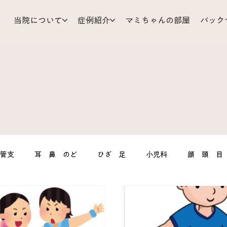
当院について
症例紹介
マミちゃんの部屋
バック
気管支
耳 鼻 のど
ひざ 足
小児科
顔 頭 目
Mizu’sRoom
心臓 血管
産婦人科
スポーツ障害