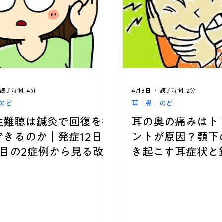
カテゴリー案内
脳 神経
総合ケア
あちこち不調
読了時間: 4分
4月3日
読了時間: 2分
のど
耳 鼻 のど
性難聴は鍼灸で回復を後
耳の奥の痛みはト
できるのか｜発症12日目
ントが原因？顎下
週目の2症例から見る改善
き起こす耳症状と
イント
善例