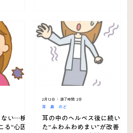
2月12日
読了時間: 2分
耳 鼻 のど
らない…検
耳の中のヘルペス後に続い
こる“心因
た“ふわふわめまい”が改善し