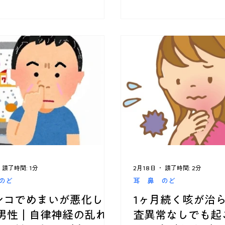
読了時間: 1分
2月18日
読了時間: 2分
のど
耳 鼻 のど
ンコでめまいが悪化した
1ヶ月続く咳が治
代男性｜自律神経の乱れ
査異常なしでも起