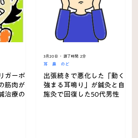
原因不明
歯 口 あご
3月20日
読了時間: 2分
耳 鼻 のど
リガーポイ
出張続きで悪化した「動くと
の筋肉が引
強まる耳鳴り」が鍼灸と自宅
鍼治療の改
施灸で回復した50代男性