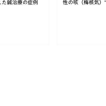
えた鍼治療の症例
性の咳（梅核気）
灸で改善した症例