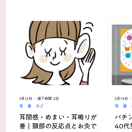
3月12日
読了時間: 2分
2月19日
耳 鼻 のど
耳 鼻 
耳閉感・めまい・耳鳴りが改
パチ
善｜頚部の反応点とお灸で回
40