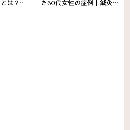
”とは？鍼
た60代女性の症例｜鍼灸で
」
歩行時の不安が軽減