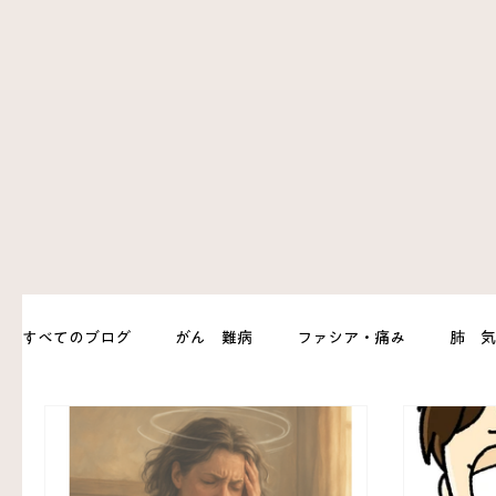
すべてのブログ
がん 難病
ファシア・痛み
肺 
ハリじいの育児相談
お灸
胃 腸
体調管理