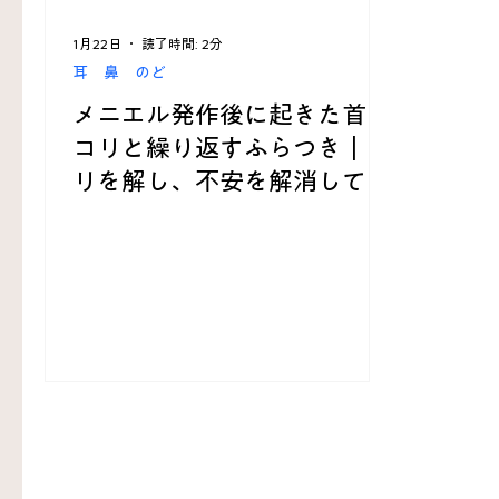
1月22日
読了時間: 2分
耳 鼻 のど
メニエル発作後に起きた首の
コリと繰り返すふらつき｜コ
リを解し、不安を解消して日
常生活を取り戻した症例