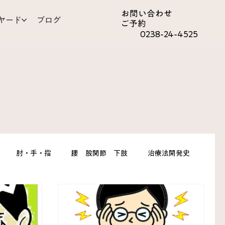
お問い合わ​せ
ヤード
ブログ
ご予約
0238-24-4525
肘・手・指
腰 股関節 下肢
治療法開発史
心とからだ
皮ふ
背中 胸 わき腹