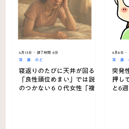
くび 肩 うで
難問解決事例
KAZU’sRoom
4月13日
読了時間: 6分
4月6日
耳 鼻 のど
耳 鼻 
寝返りのたびに天井が回る…
突発
「良性頭位めまい」では説明
押し
のつかない６０代女性「複雑
と6
系めまい」の謎解き臨床推論
のポ