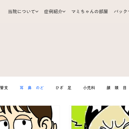
当院について
症例紹介
マミちゃんの部屋
バック
気管支
耳 鼻 のど
ひざ 足
小児科
顔 頭 目
Mizu’sRoom
心臓 血管
産婦人科
スポーツ障害