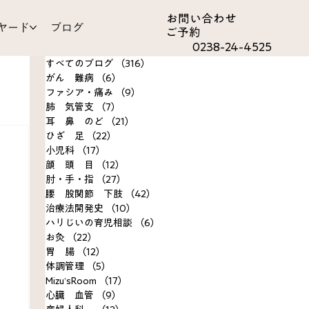
お問い合わ​せ
ヤード
ブログ
ご予約
0238-24-4525
すべてのブログ
（316）
316件の記事
がん 難病
（6）
6件の記事
ファシア・痛み
（9）
9件の記事
肺 気管支
（7）
7件の記事
耳 鼻 のど
（21）
21件の記事
ひざ 足
（22）
22件の記事
om
小児科
（17）
17件の記事
顔 頭 目
（12）
12件の記事
肘・手・指
（27）
27件の記事
決事例
腰 股関節 下肢
（42）
42件の記事
治療法開発史
（10）
10件の記事
ハリじいの育児相談
（6）
6件の記事
お灸
（22）
22件の記事
胃 腸
（12）
12件の記事
体調管理
（5）
5件の記事
Mizu’sRoom
（17）
17件の記事
心臓 血管
（9）
9件の記事