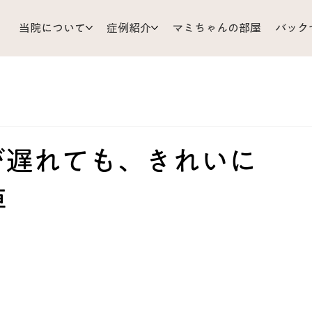
当院について
症例紹介
マミちゃんの部屋
バック
支
耳 鼻 のど
ひざ 足
小児科
顔 頭 目
リじいの育児相談
お灸
胃 腸
体調管理
Mizu’sRo
が遅れても、きれいに
痺
だ
皮ふ
背中 胸 わき腹
くび 肩 うで
難問解
ア
あちこち不調
原因不明
歯 口 あご