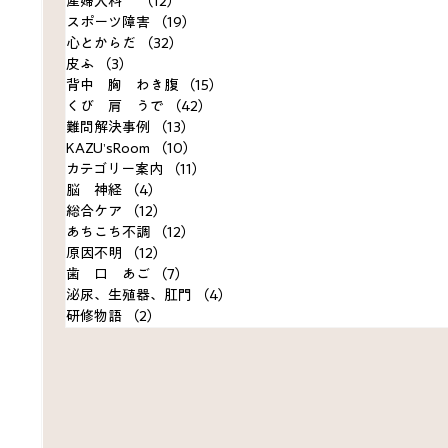
産婦人科
（12）
12件の記事
スポーツ障害
（19）
19件の記事
心とからだ
（32）
32件の記事
皮ふ
（3）
3件の記事
背中 胸 わき腹
（15）
15件の記事
くび 肩 うで
（42）
42件の記事
難問解決事例
（13）
13件の記事
KAZU’sRoom
（10）
10件の記事
カテゴリー案内
（11）
11件の記事
脳 神経
（4）
4件の記事
総合ケア
（12）
12件の記事
あちこち不調
（12）
12件の記事
原因不明
（12）
12件の記事
歯 口 あご
（7）
7件の記事
泌尿、生殖器、肛門
（4）
4件の記事
研修物語
（2）
2件の記事