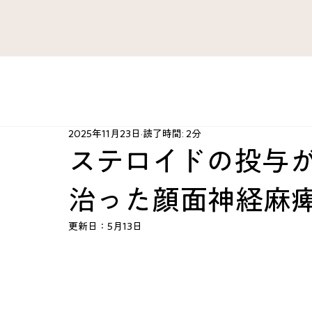
すべてのブログ
がん 難病
ファシア・痛み
肺 気管
2025年11月23日
読了時間: 2分
肘・手・指
腰 股関節 下肢
治療法開発史
ハ
ステロイドの投与
治った顔面神経麻
心臓 血管
産婦人科
スポーツ障害
心とから
更新日：
5月13日
KAZU’sRoom
カテゴリー案内
脳 神経
総合ケ