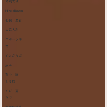
体調管理
Mizu’sRoom
心臓 血管
産婦人科
スポーツ障
害
心とからだ
皮ふ
背中 胸
わき腹
くび 肩
うで