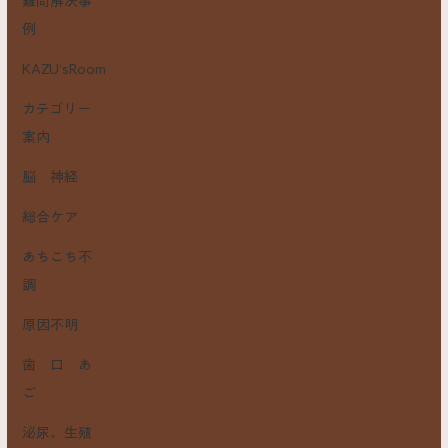
難問解決事
例
KAZU’sRoom
カテゴリー
案内
脳 神経
総合ケア
あちこち不
調
原因不明
歯 口 あ
ご
泌尿、生殖