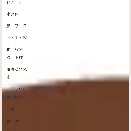
ひざ 足
小児科
顔 頭 目
肘・手・指
腰 股関
節 下肢
治療法開発
史
ハリじいの
育児相談
お灸
胃 腸