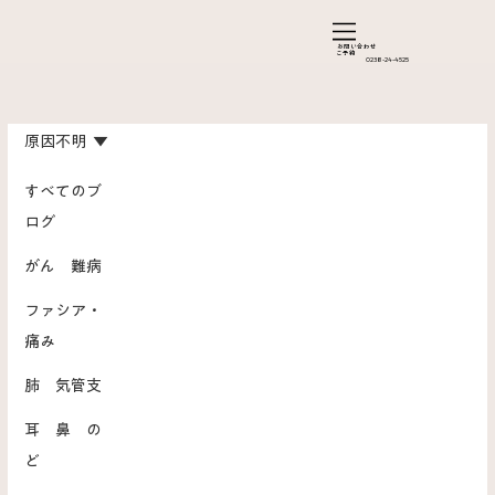
お問い合わ​せ
ご予約
0238-24-4525
原因不明
すべてのブ
ログ
がん 難病
ファシア・
痛み
肺 気管支
耳 鼻 の
ど