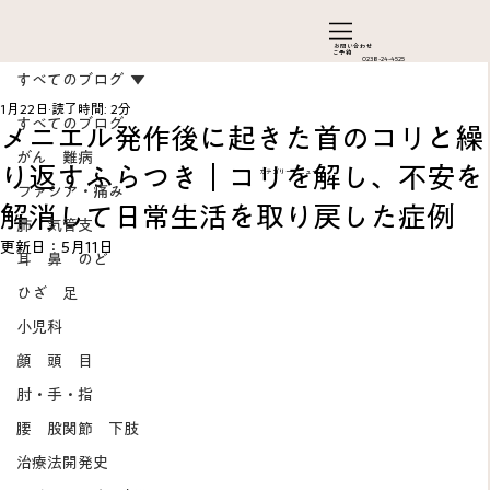
お問い合わ​せ
ご予約
0238-24-4525
すべてのブログ
1月22日
読了時間: 2分
すべてのブログ
メニエル発作後に起きた首のコリと繰
がん 難病
り返すふらつき｜コリを解し、不安を
カテゴリーメニュー
ファシア・痛み
解消して日常生活を取り戻した症例
肺 気管支
更新日：
5月11日
耳 鼻 のど
ひざ 足
Add a Title
小児科
顔 頭 目
肘・手・指
腰 股関節 下肢
治療法開発史