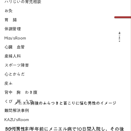
ハリじいの育児相談
お灸
胃 腸
体調管理
お問い合わせ
Mizu’sRoom
心臓 血管
産婦人科
スポーツ障害
心とからだ
皮ふ
背中 胸 わき腹
くび 肩 うで
メニエル病後のふらつきと首こりに悩む男性のイメージ
難問解決事例
KAZU’sRoom
50代男性。半年前にメニエル病で10日間入院し、その後
カテゴリー案内