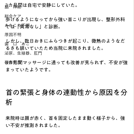
3カ月間は自宅で安静にしていた。
脳 神経
総合ケア
歩けるようになってから強い首こりが出現し、整形外科
あちこち不調
では「異常なし」と診断。
原因不明
しかし、数日おきにふらつきが起こり、微熱のようなだ
歯 口 あご
るさも続いていたため当院に来院されました。
泌尿、生殖器、肛門
3カ月間マッサージに通っても改善が見られず、不安が強
研修物語
まっていたようです。
首の緊張と身体の連動性から原因を分
析
来院時は顔が赤く、首を固定したまま動く様子から、強
い不安が推測されました。