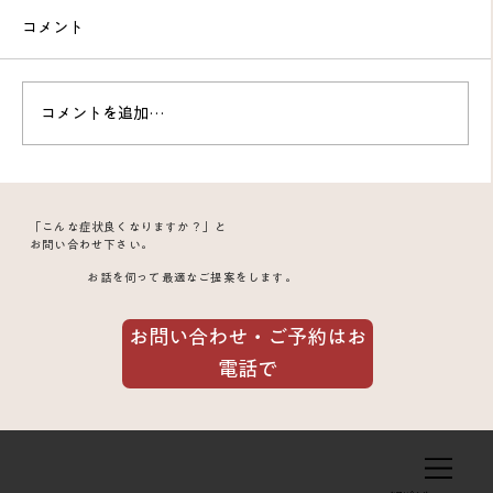
コメント
コメントを追加…
コロナ後遺症のフワフワ感と倦怠感が改
「こんな症状良くなりますか？」と
善｜頚肩の緊張を整えて回復した20代男
お問い合わせ下さい。
お話を伺って最適なご提案をします。
性の症例
お問い合わせ・ご予約はお
電話で