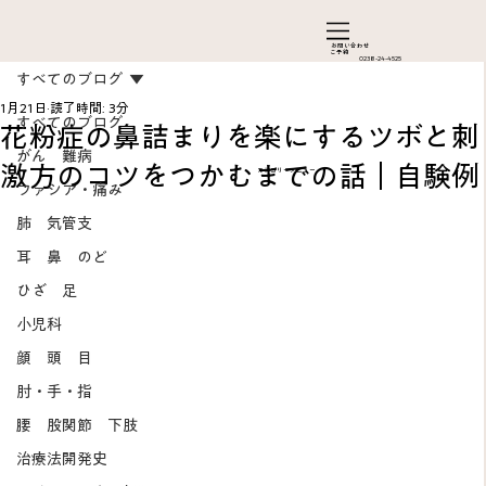
お問い合わ​せ
ご予約
0238-24-4525
すべてのブログ
1月21日
読了時間: 3分
すべてのブログ
花粉症の鼻詰まりを楽にするツボと刺
がん 難病
激方のコツをつかむまでの話｜自験例
カテゴリーメニュー
ファシア・痛み
肺 気管支
耳 鼻 のど
ひざ 足
Add a Title
小児科
顔 頭 目
肘・手・指
腰 股関節 下肢
治療法開発史