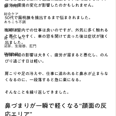
疲労や環境の変化が影響したのかもしれません。
脳 神経
総合ケア
50代で扁桃腺を摘出するまで悩まされました。
あちこち不調
当時は室内での仕事は良いのですが、外気に多く触れる
原因不明
と悪化しやすく、車の窓を開けて走った後は症状が強く
歯 口 あご
出ました。
泌尿、生殖器、肛門
研修物語
自律神経の影響は大きく、疲労が溜まると悪化し、のん
びり過ごす日は軽い。
肩こりや足の冷えや、仕事に追われると鼻水が止まらな
くなるのに、一段落すると急に楽になる。
そんなことを繰り返してきました。
鼻づまりが一瞬で軽くなる“顔面の反
応エリア”