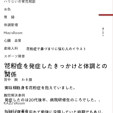
ハリじいの育児相談
お灸
胃 腸
体調管理
お問い合わせ
Mizu’sRoom
心臓 血管
産婦人科
花粉症で鼻づまりに悩む人のイラスト
スポーツ障害
心とからだ
花粉症を発症したきっかけと体調との
皮ふ
関係
背中 胸 わき腹
実は私自身も花粉症を抱えていました。
くび 肩 うで
難問解決事例
発症したのは20代後半、病院研修生のころでした。、
KAZU’sRoom
カテゴリー案内
当時は寝食を忘れて勉強に没頭していた時期でもあり、