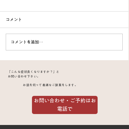
コメント
コメントを追加…
突発性難聴は鍼灸で回復を後押しできる
「こんな症状良くなりますか？」と
のか｜発症12日目と6週目の2症例から見
お問い合わせ下さい。
お話を伺って最適なご提案をします。
る改善のポイント
お問い合わせ・ご予約はお
電話で