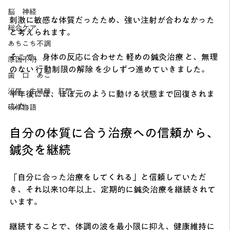
脳 神経
刺激に敏感な体質だったため、強い注射が合わなかった
総合ケア
と考えられます。
あちこち不調
そこで、身体の反応に合わせた 軽めの鍼灸治療 と、無理
原因不明
のない 行動制限の解除 を少しずつ進めていきました。
歯 口 あご
泌尿、生殖器、肛門
半年後には、ほぼ元のように動ける状態まで回復されま
した。
研修物語
自分の体質に合う治療への信頼から、
鍼灸を継続
「自分に合った治療をしてくれる」と信頼していただ
き、それ以来10年以上、定期的に鍼灸治療を継続されて
います。
継続することで、体調の波を最小限に抑え、健康維持に