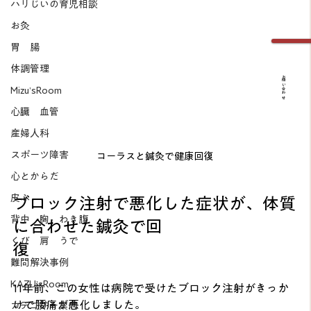
ハリじいの育児相談
お灸
胃 腸
体調管理
お問い合わせ
Mizu’sRoom
心臓 血管
産婦人科
スポーツ障害
コーラスと鍼灸で健康回復
心とからだ
皮ふ
ブロック注射で悪化した症状が、体質
背中 胸 わき腹
に合わせた鍼灸で回
くび 肩 うで
復
難問解決事例
KAZU’sRoom
11年前、この女性は病院で受けたブロック注射がきっか
けで腰痛が悪化しました。
カテゴリー案内