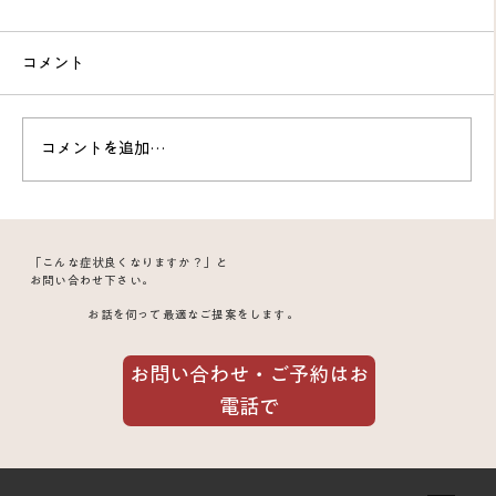
コメント
コメントを追加…
「こんな症状良くなりますか？」と
お問い合わせ下さい。
お話を伺って最適なご提案をします。
80代女性の“旅行前の体調管理”に鍼灸が効果的だ
った理由｜肩こり・腰痛・ふらつき・食欲不振ま
お問い合わせ・ご予約はお
で整う東洋医学の力
電話で