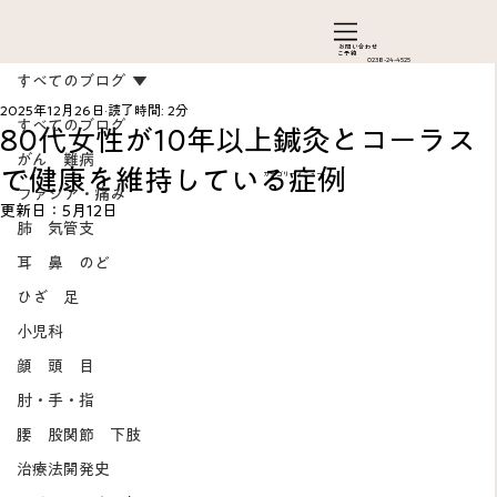
お問い合わ​せ
ご予約
0238-24-4525
すべてのブログ
2025年12月26日
読了時間: 2分
すべてのブログ
80代女性が10年以上鍼灸とコーラス
がん 難病
で健康を維持している症例
カテゴリーメニュー
ファシア・痛み
更新日：
5月12日
肺 気管支
耳 鼻 のど
ひざ 足
Add a Title
小児科
顔 頭 目
肘・手・指
腰 股関節 下肢
治療法開発史