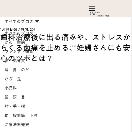
お問い合わ​せ
ご予約
0238-24-4525
すべてのブログ
1月19日
読了時間: 2分
すべてのブログ
歯科治療後に出る痛みや、ストレスか
がん 難病
らくる歯痛を止める、妊婦さんにも安
カテゴリーメニュー
ファシア・痛み
心のツボとは？
肺 気管支
耳 鼻 のど
ひざ 足
Add a Title
小児科
顔 頭 目
肘・手・指
腰 股関節 下肢
治療法開発史