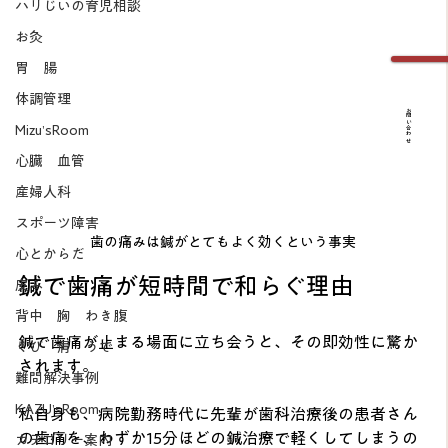
ハリじいの育児相談
お灸
胃 腸
体調管理
お問い合わせ
Mizu’sRoom
心臓 血管
産婦人科
スポーツ障害
歯の痛みは鍼がとてもよく効くという事実
心とからだ
鍼で歯痛が短時間で和らぐ理由
皮ふ
背中 胸 わき腹
鍼で歯痛が止まる場面に立ち会うと、その即効性に驚か
くび 肩 うで
されます。
難問解決事例
KAZU’sRoom
私自身も、病院勤務時代に先輩が歯科治療後の患者さん
の歯痛を、わずか15分ほどの鍼治療で軽くしてしまうの
カテゴリー案内