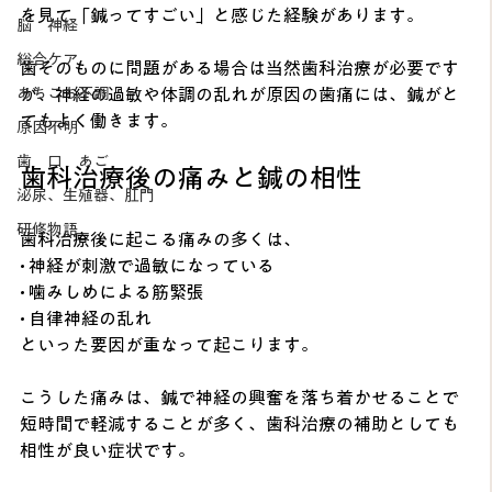
を見て「鍼ってすごい」と感じた経験があります。
脳 神経
総合ケア
歯そのものに問題がある場合は当然歯科治療が必要です
が、神経の過敏や体調の乱れが原因の歯痛には、鍼がと
あちこち不調
てもよく働きます。
原因不明
歯 口 あご
歯科治療後の痛みと鍼の相性
泌尿、生殖器、肛門
研修物語
歯科治療後に起こる痛みの多くは、
• 神経が刺激で過敏になっている
• 噛みしめによる筋緊張
• 自律神経の乱れ
といった要因が重なって起こります。
こうした痛みは、鍼で神経の興奮を落ち着かせることで
短時間で軽減することが多く、歯科治療の補助としても
相性が良い症状です。