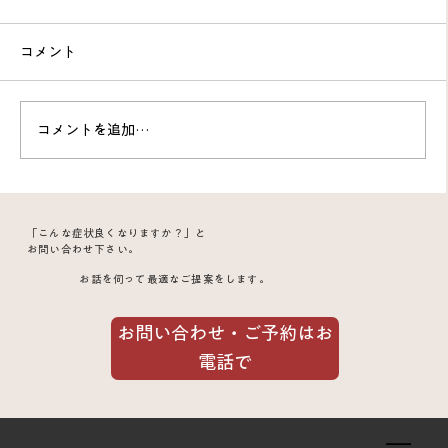
コメント
コメントを追加…
親知らず抜歯後のズキズキした歯痛が鍼
「こんな症状良くなりますか？」と
で軽減した理由｜合谷・手三里の鍼通電
お問い合わせ下さい。
お話を伺って最適なご提案をします。
が効くメカニズム
お問い合わせ・ご予約はお
電話で