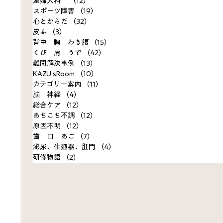
産婦人科
（12）
12件の記事
スポーツ障害
（19）
19件の記事
心とからだ
（32）
32件の記事
皮ふ
（3）
3件の記事
背中 胸 わき腹
（15）
15件の記事
くび 肩 うで
（42）
42件の記事
難問解決事例
（13）
13件の記事
KAZU’sRoom
（10）
10件の記事
カテゴリー案内
（11）
11件の記事
脳 神経
（4）
4件の記事
総合ケア
（12）
12件の記事
あちこち不調
（12）
12件の記事
原因不明
（12）
12件の記事
歯 口 あご
（7）
7件の記事
泌尿、生殖器、肛門
（4）
4件の記事
研修物語
（2）
2件の記事