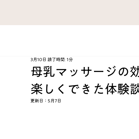
すべてのブログ
がん 難病
ファシア・痛み
肺 気管
3月10日
読了時間: 1分
肘・手・指
腰 股関節 下肢
治療法開発史
ハ
母乳マッサージの
楽しくできた体験
心臓 血管
産婦人科
スポーツ障害
心とから
更新日：
5月7日
KAZU’sRoom
カテゴリー案内
脳 神経
総合ケ