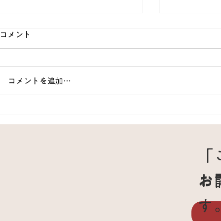
コメント
コメントを追加…
授乳中の背中の痛みと腕のし
乳腺炎｜乳
びれ｜原因と姿勢改善のコツ
母乳マッサ
をやさしく解説
「
お
お
す