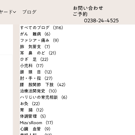
お問い合わ​せ
ヤード
ブログ
ご予約
0238-24-4525
すべてのブログ
（316）
316件の記事
がん 難病
（6）
6件の記事
ファシア・痛み
（9）
9件の記事
肺 気管支
（7）
7件の記事
耳 鼻 のど
（21）
21件の記事
ひざ 足
（22）
22件の記事
om
小児科
（17）
17件の記事
顔 頭 目
（12）
12件の記事
肘・手・指
（27）
27件の記事
決事例
腰 股関節 下肢
（42）
42件の記事
治療法開発史
（10）
10件の記事
ハリじいの育児相談
（6）
6件の記事
お灸
（22）
22件の記事
胃 腸
（12）
12件の記事
体調管理
（5）
5件の記事
Mizu’sRoom
（17）
17件の記事
心臓 血管
（9）
9件の記事