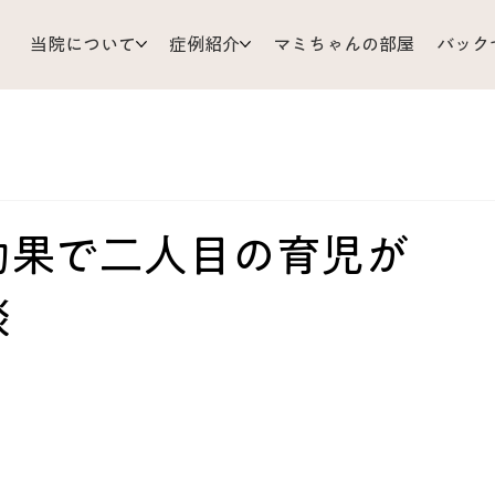
当院について
症例紹介
マミちゃんの部屋
バック
支
耳 鼻 のど
ひざ 足
小児科
顔 頭 目
リじいの育児相談
お灸
胃 腸
体調管理
Mizu’sRo
効果で二人目の育児が
談
だ
皮ふ
背中 胸 わき腹
くび 肩 うで
難問解
ア
あちこち不調
原因不明
歯 口 あご