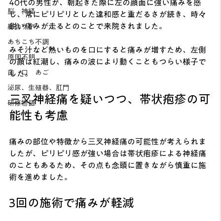
40代の男性が、朝起きた際に左の顔面に強い痛みを感
脳 神経
じ、常にピリピリとした違和感と重だるさが続き、時々
鋭い痛みが走るとのことで来院されました。
総合ケア
あちこち不調
みそ汁など熱いものを口にすると痛みが増すため、左側
原因不明
の顔は紅潮し、痛みの波により動くこともつらい様子で
歯 口 あご
した。
泌尿、生殖器、肛門
三叉神経痛を疑いつつ、帯状疱疹の可
研修物語
能性も考慮
痛みの部位や特徴から三叉神経痛の可能性が考えられま
したが、ピリピリ感が強い場合は帯状疱疹による神経痛
のこともあるため、その点も念頭に置きながら慎重に施
術を進めました。
3回の施術で痛みが軽減