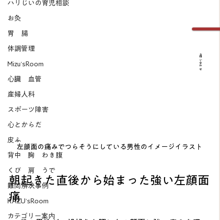
ハリじいの育児相談
お灸
胃 腸
体調管理
お問い合わせ
Mizu’sRoom
心臓 血管
産婦人科
スポーツ障害
心とからだ
皮ふ
左顔面の痛みでつらそうにしている男性のイメージイラスト
背中 胸 わき腹
くび 肩 うで
朝起きた直後から始まった強い左顔面
難問解決事例
痛
KAZU’sRoom
カテゴリー案内