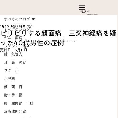
お問い合わ​せ
ご予約
0238-24-4525
すべてのブログ
1月20日
読了時間: 2分
すべてのブログ
ピリピリする顔面痛｜三叉神経痛を疑
がん 難病
った40代男性の症例
カテゴリーメニュー
ファシア・痛み
更新日：
5月11日
肺 気管支
耳 鼻 のど
ひざ 足
Add a Title
小児科
顔 頭 目
肘・手・指
腰 股関節 下肢
治療法開発史