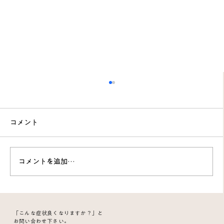
コメント
コメントを追加…
突然の頭皮のヒリヒリ痛…原因は“脳”では
「こんな症状良くなりますか？」と
なく頸椎だった？60代女性の改善例
お問い合わせ下さい。