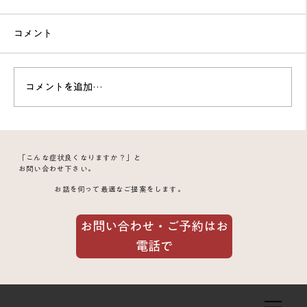
コメント
コメントを追加…
膝の痛みが数回の鍼治療で改善｜30代女
「こんな症状良くなりますか？」と
性と70代男性のトリガーポイント治療症
お問い合わせ下さい。
お話を伺って最適なご提案をします。
例
お問い合わせ・ご予約はお
電話で