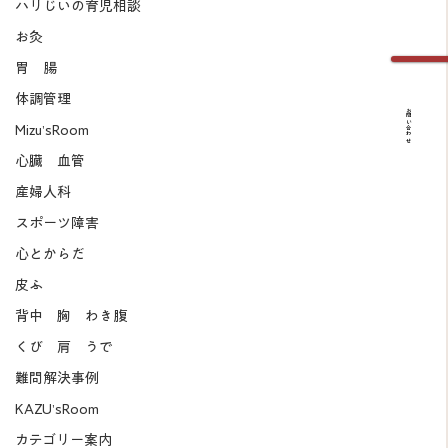
ハリじいの育児相談
お灸
胃 腸
体調管理
お問い合わせ
Mizu’sRoom
心臓 血管
産婦人科
スポーツ障害
心とからだ
皮ふ
背中 胸 わき腹
くび 肩 うで
難問解決事例
KAZU’sRoom
カテゴリー案内