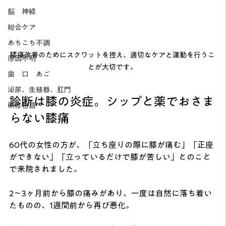
脳 神経
総合ケア
あちこち不調
膝痛改善のためにスクワットを控え、適切なケアと運動を行うこ
原因不明
とが大切です。
歯 口 あご
泌尿、生殖器、肛門
診断は膝の炎症。シップと薬でおさま
研修物語
らない膝痛
60代の女性の方が、「立ち座りの際に膝が痛む」「正座
ができない」「立っているだけで膝が苦しい」とのこと
で来院されました。
2〜3ヶ月前から膝の痛みがあり、一度は自然に落ち着い
たものの、1週間前から再び悪化。