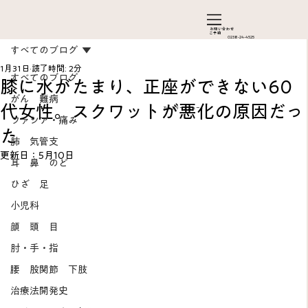
お問い合わ​せ
ご予約
0238-24-4525
すべてのブログ
1月31日
読了時間: 2分
すべてのブログ
膝に水がたまり、正座ができない60
がん 難病
代女性。スクワットが悪化の原因だっ
カテゴリーメニュー
ファシア・痛み
た
肺 気管支
更新日：
5月10日
耳 鼻 のど
ひざ 足
Add a Title
小児科
顔 頭 目
肘・手・指
腰 股関節 下肢
治療法開発史