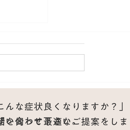
ンで手首が痛い高
マッシュで走る痛
改善例
こんな症状良くなりますか？」
問い合わせ下さい。
話を伺って最適なご提案をしま