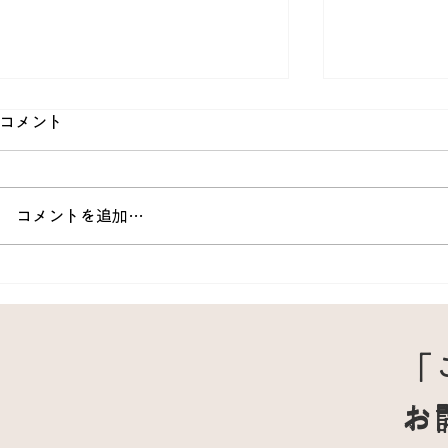
コメント
コメントを追加…
仕事中に突然手首が痛くなっ
バドミント
た69歳女性｜腱鞘炎を鍼灸と
校生へ｜ス
固定で改善しバレーに復帰し
みの原因と
「
た症例
お
お