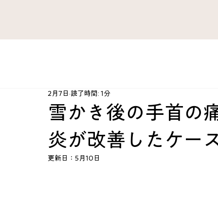
すべてのブログ
がん 難病
ファシア・痛み
肺 気管
2月7日
読了時間: 1分
肘・手・指
腰 股関節 下肢
治療法開発史
ハ
雪かき後の手首の痛
炎が改善したケー
心臓 血管
産婦人科
スポーツ障害
心とから
更新日：
5月10日
KAZU’sRoom
カテゴリー案内
脳 神経
総合ケ