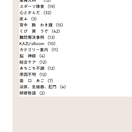
産婦人科
（12）
12件の記事
スポーツ障害
（19）
19件の記事
心とからだ
（32）
32件の記事
皮ふ
（3）
3件の記事
背中 胸 わき腹
（15）
15件の記事
くび 肩 うで
（42）
42件の記事
難問解決事例
（13）
13件の記事
KAZU’sRoom
（10）
10件の記事
カテゴリー案内
（11）
11件の記事
脳 神経
（4）
4件の記事
総合ケア
（12）
12件の記事
あちこち不調
（12）
12件の記事
原因不明
（12）
12件の記事
歯 口 あご
（7）
7件の記事
泌尿、生殖器、肛門
（4）
4件の記事
研修物語
（2）
2件の記事