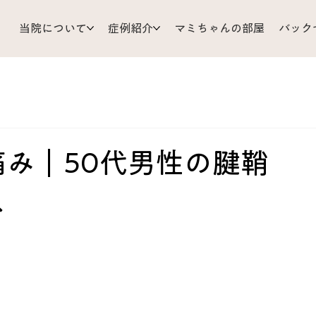
当院について
症例紹介
マミちゃんの部屋
バック
支
耳 鼻 のど
ひざ 足
小児科
顔 頭 目
リじいの育児相談
お灸
胃 腸
体調管理
Mizu’sRo
み｜50代男性の腱鞘
ス
だ
皮ふ
背中 胸 わき腹
くび 肩 うで
難問解
ア
あちこち不調
原因不明
歯 口 あご