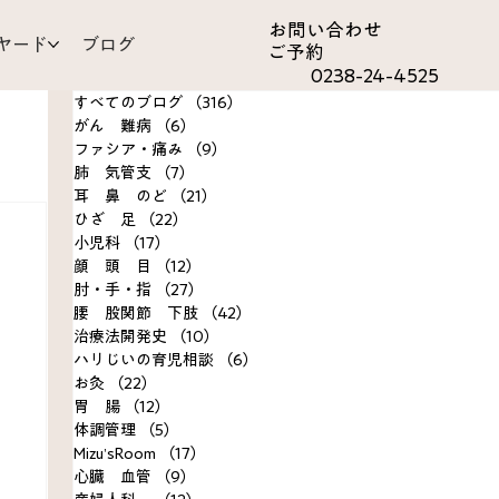
お問い合わ​せ
ヤード
ブログ
ご予約
0238-24-4525
すべてのブログ
（316）
316件の記事
がん 難病
（6）
6件の記事
ファシア・痛み
（9）
9件の記事
肺 気管支
（7）
7件の記事
耳 鼻 のど
（21）
21件の記事
ひざ 足
（22）
22件の記事
om
小児科
（17）
17件の記事
顔 頭 目
（12）
12件の記事
肘・手・指
（27）
27件の記事
決事例
腰 股関節 下肢
（42）
42件の記事
治療法開発史
（10）
10件の記事
ハリじいの育児相談
（6）
6件の記事
お灸
（22）
22件の記事
胃 腸
（12）
12件の記事
体調管理
（5）
5件の記事
Mizu’sRoom
（17）
17件の記事
心臓 血管
（9）
9件の記事