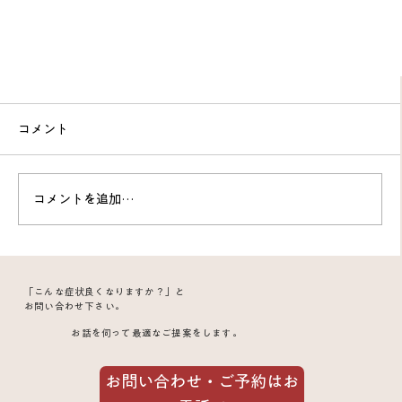
コメント
コメントを追加…
「こんな症状良くなりますか？」と
お問い合わせ下さい。
お話を伺って最適なご提案をします。
歯ぎしり用マウスピースでもすっきりしない顎関
節症が改善した30代男性の症例
お問い合わせ・ご予約はお