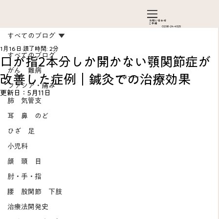
お問い合わ​せ
ご予約
0238-24-4525
すべてのブログ
1月16日
読了時間: 2分
すべてのブログ
口が指2本分しか開かない顎関節症が
がん 難病
改善した症例｜鍼灸での治療効果
カテゴリーメニュー
ファシア・痛み
更新日：
5月11日
肺 気管支
耳 鼻 のど
ひざ 足
Add a Title
小児科
顔 頭 目
肘・手・指
腰 股関節 下肢
治療法開発史