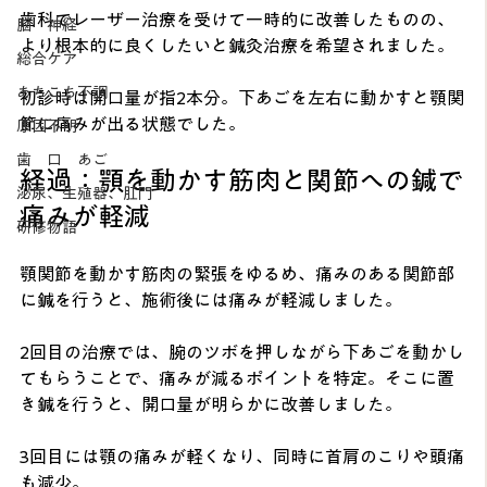
歯科でレーザー治療を受けて一時的に改善したものの、
脳 神経
より根本的に良くしたいと鍼灸治療を希望されました。
総合ケア
あちこち不調
初診時は開口量が指2本分。下あごを左右に動かすと顎関
節に痛みが出る状態でした。
原因不明
歯 口 あご
経過：顎を動かす筋肉と関節への鍼で
泌尿、生殖器、肛門
痛みが軽減
研修物語
顎関節を動かす筋肉の緊張をゆるめ、痛みのある関節部
に鍼を行うと、施術後には痛みが軽減しました。
2回目の治療では、腕のツボを押しながら下あごを動かし
てもらうことで、痛みが減るポイントを特定。そこに置
き鍼を行うと、開口量が明らかに改善しました。
3回目には顎の痛みが軽くなり、同時に首肩のこりや頭痛
も減少。