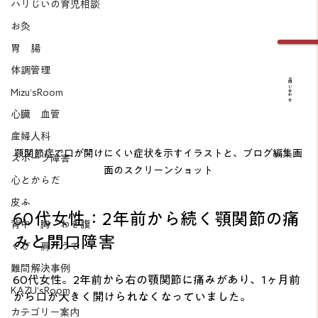
ハリじいの育児相談
お灸
胃 腸
体調管理
お問い合わせ
Mizu’sRoom
心臓 血管
産婦人科
顎関節症で口が開けにくい症状を示すイラストと、ブログ編集画
スポーツ障害
面のスクリーンショット
心とからだ
皮ふ
60代女性：2年前から続く顎関節の痛
背中 胸 わき腹
みと開口障害
くび 肩 うで
難問解決事例
60代女性。2年前から右の顎関節に痛みがあり、1ヶ月前
KAZU’sRoom
から口が大きく開けられなくなっていました。
カテゴリー案内