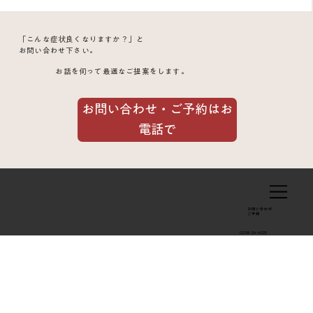
ストレスによるほてり、イライラ、不
「こんな症状良くなりますか？」と
眠。単身赴任 40代男性を救った鍼灸治
お問い合わせ下さい。
お話を伺って最適なご提案をします。
療例
お問い合わせ・ご予約はお
電話で
お問い合わせ
​ご予約
0238-24-4525