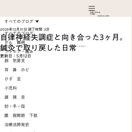
お問い合わ​せ
ご予約
0238-24-4525
すべてのブログ
2025年12月31日
読了時間: 2分
すべてのブログ
自律神経失調症と向き合った3ヶ月。
がん 難病
鍼灸で取り戻した日常
カテゴリーメニュー
ファシア・痛み
更新日：
5月12日
肺 気管支
耳 鼻 のど
ひざ 足
Add a Title
小児科
顔 頭 目
肘・手・指
腰 股関節 下肢
治療法開発史