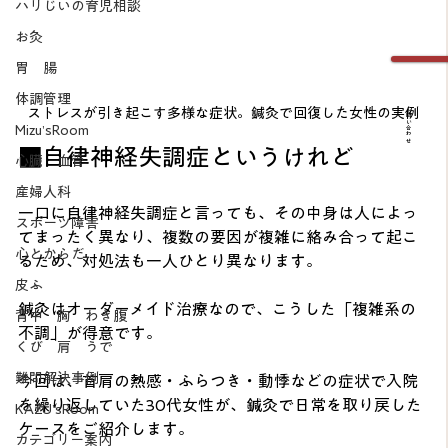
ハリじいの育児相談
お灸
胃 腸
体調管理
ストレスが引き起こす多様な症状。鍼灸で回復した女性の実例
お問い合わせ
Mizu’sRoom
■自律神経失調症というけれど
心臓 血管
産婦人科
一口に自律神経失調症と言っても、その中身は人によっ
スポーツ障害
てまったく異なり、複数の要因が複雑に絡み合って起こ
心とからだ
るため、対処法も一人ひとり異なります。
皮ふ
鍼灸はオーダーメイド治療なので、こうした「複雑系の
背中 胸 わき腹
不調」が得意です。
くび 肩 うで
難問解決事例
今回は、首肩の熱感・ふらつき・動悸などの症状で入院
を繰り返していた30代女性が、鍼灸で日常を取り戻した
KAZU’sRoom
ケースをご紹介します。
カテゴリー案内