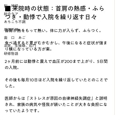
脳 神経
■ 来院時の状態：首肩の熱感・ふら
総合ケア
つき・動悸で入院を繰り返す日々
あちこち不調
原因不明
首肩が熱をもって熱い。体に力が入らず、ふらつく。
歯 口 あご
食べ過ぎると胃がむかむかし、午後になると症状が強ま
泌尿、生殖器、肛門
り横になっている方が楽。
研修物語
2ヶ月前には動悸と震えで血圧が200まで上がり、5日間
の入院。
その後も毎月10日ほど入院を繰り返していたとのことで
した。
医師からは「ストレスが原因の自律神経失調症」と説明
され、家族の病気や怪我が続いたことが大きな負担にな
っていたようです。