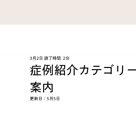
すべてのブログ
がん 難病
ファシア・痛み
肺 気管
3月2日
読了時間: 2分
肘・手・指
腰 股関節 下肢
治療法開発史
ハ
症例紹介カテゴリ
案内
心臓 血管
産婦人科
スポーツ障害
心とから
更新日：
5月5日
KAZU’sRoom
カテゴリー案内
脳 神経
総合ケ