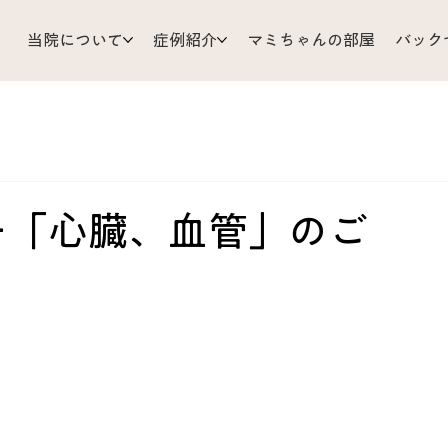
当院について
症例紹介
マミちゃんの部屋
バック
支
耳 鼻 のど
ひざ 足
小児科
顔 頭 目
リじいの育児相談
お灸
胃 腸
体調管理
Mizu’sRo
ー「心臓、血管」のご
だ
皮ふ
背中 胸 わき腹
くび 肩 うで
難問解
ア
あちこち不調
原因不明
歯 口 あご