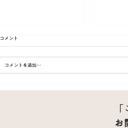
コメント
コメントを追加…
妊娠中の静脈瘤が原因のふく
冬のしもや
らはぎの痛みが改善｜70代女
お灸がセル
性の鍼灸治療例
的｜40代
「
お
お