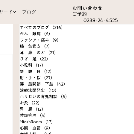
お問い合わ​せ
ヤード
ブログ
ご予約
0238-24-4525
すべてのブログ
（316）
316件の記事
がん 難病
（6）
6件の記事
ファシア・痛み
（9）
9件の記事
肺 気管支
（7）
7件の記事
耳 鼻 のど
（21）
21件の記事
ひざ 足
（22）
22件の記事
om
小児科
（17）
17件の記事
顔 頭 目
（12）
12件の記事
肘・手・指
（27）
27件の記事
決事例
腰 股関節 下肢
（42）
42件の記事
治療法開発史
（10）
10件の記事
ハリじいの育児相談
（6）
6件の記事
お灸
（22）
22件の記事
胃 腸
（12）
12件の記事
体調管理
（5）
5件の記事
Mizu’sRoom
（17）
17件の記事
心臓 血管
（9）
9件の記事