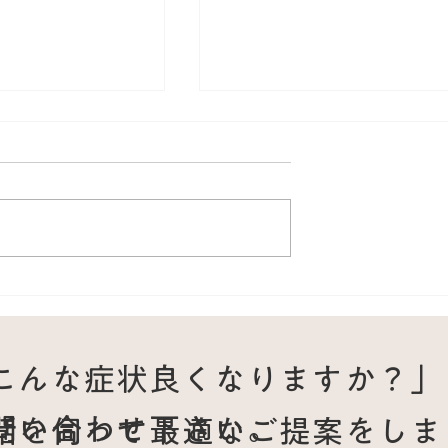
け予防に三陰交の
頚のコリが原因で起こる動
フケアとして効果
悸|60代男性の症例から見
女性の症例
首と自律神経の関係
こんな症状良くなりますか？」
問い合わせ下さい。
話を伺って最適なご提案をしま