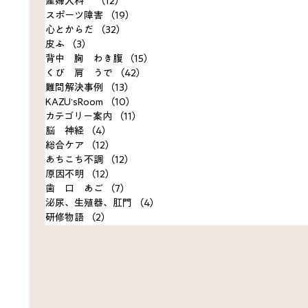
産婦人科
（12）
12件の記事
スポーツ障害
（19）
19件の記事
心とからだ
（32）
32件の記事
皮ふ
（3）
3件の記事
背中 胸 わき腹
（15）
15件の記事
くび 肩 うで
（42）
42件の記事
難問解決事例
（13）
13件の記事
KAZU’sRoom
（10）
10件の記事
カテゴリー案内
（11）
11件の記事
脳 神経
（4）
4件の記事
総合ケア
（12）
12件の記事
あちこち不調
（12）
12件の記事
原因不明
（12）
12件の記事
歯 口 あご
（7）
7件の記事
泌尿、生殖器、肛門
（4）
4件の記事
研修物語
（2）
2件の記事