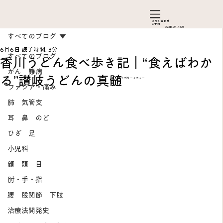
お問い合わ​せ
ご予約
0238-24-4525
すべてのブログ
6月6日
読了時間: 3分
すべてのブログ
香川うどん食べ歩き記｜“食えばわか
がん 難病
る”讃岐うどんの真髄
カテゴリーメニュー
ファシア・痛み
肺 気管支
耳 鼻 のど
ひざ 足
Add a Title
小児科
顔 頭 目
肘・手・指
腰 股関節 下肢
治療法開発史