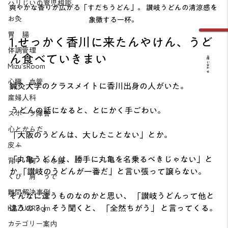
ハリじいの育児相談
爽やかな香りが広がる「すだちうどん」。 讃岐うどんの清涼感を
お灸
象徴する一杯。
胃 腸
1.せっかく香川に来たんやけん、うど
体調管理
ん食べていきまい 
お問い合わせ
Mizu’sRoom
心臓 血管
鍼灸大学のクラスメイトに香川出身の人がいた。
産婦人科
 うどんの話になると、とにかく手ごわい。 
スポーツ障害
心とからだ
「大阪のうどんは、大したことない」とか。 
皮ふ
「丸亀うどんは、勝手に丸亀を名乗るべきじゃない」と
背中 胸 わき腹
か 「讃岐のうどんが一番だ」と言い張って譲らない。 
くび 肩 うで
難問解決事例
そんなに違うものなのかと思い、 「讃岐うどんって他と
違うの？」 そう聞くと、 「全然ちがう」 と言ってくる。
KAZU’sRoom
カテゴリー案内