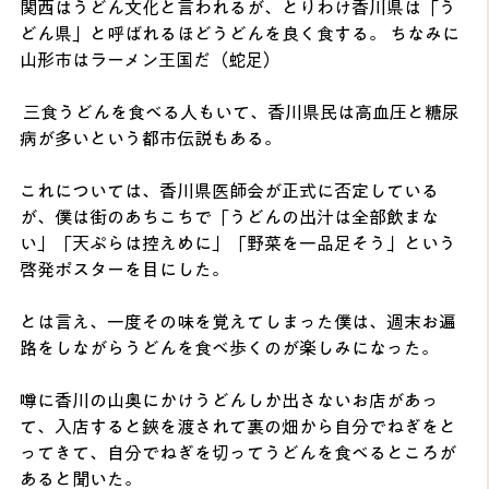
関西はうどん文化と言われるが、とりわけ香川県は「う
どん県」と呼ばれるほどうどんを良く食する。 ちなみに
山形市はラーメン王国だ（蛇足）
 三食うどんを食べる人もいて、香川県民は高血圧と糖尿
病が多いという都市伝説もある。 
これについては、香川県医師会が正式に否定している
が、僕は街のあちこちで「うどんの出汁は全部飲まな
い」「天ぷらは控えめに」「野菜を一品足そう」という
啓発ポスターを目にした。 
とは言え、一度その味を覚えてしまった僕は、週末お遍
路をしながらうどんを食べ歩くのが楽しみになった。 
噂に香川の山奥にかけうどんしか出さないお店があっ
て、入店すると鋏を渡されて裏の畑から自分でねぎをと
ってきて、自分でねぎを切ってうどんを食べるところが
あると聞いた。 