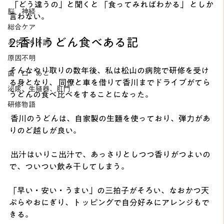
 「どう違うの」と聞くと 「食ってみればわかる」 としか
脳 神経
言わない。 
総合ケア
2.香川うどん食べある記
あちこち不調
原因不明
そんなやり取りの数年後、私は松山の病院で研修を受け
歯 口 あご
る身となり、 同僚と車を借りて香川までドライブがてら
泌尿、生殖器、肛門
うどんの食べ比べをすることになった。
研修物語
 香川のうどんは、自家製の生麵を使っており、弾力があ
りのど越しが良い。
 出汁はいりこ出汁で、あっさりとしつつ香りがつよいの
で、ついつい飲み干してしまう。 
「早い・安い・うまい」の三拍子がそろい、なおかつ天
ぷらやおにぎり、トッピングで自分好みにアレンジもで
きる。 