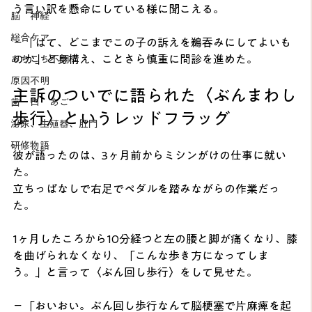
う言い訳を懸命にしている様に聞こえる。
脳 神経
総合ケア
－「はて、どこまでこの子の訴えを鵜吞みにしてよいも
のか」と身構え、ことさら慎重に問診を進めた。
あちこち不調
原因不明
主訴のついでに語られた〈ぶんまわし
歯 口 あご
歩行〉というレッドフラッグ
泌尿、生殖器、肛門
研修物語
彼が語ったのは、3ヶ月前からミシンがけの仕事に就い
た。
立ちっぱなしで右足でペダルを踏みながらの作業だっ
た。
1ヶ月したころから10分経つと左の腰と脚が痛くなり、膝
を曲げられなくなり、「こんな歩き方になってしま
う。」と言って〈ぶん回し歩行〉をして見せた。
－「おいおい。ぶん回し歩行なんて脳梗塞で片麻痺を起