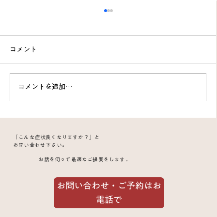
コメント
コメントを追加…
髪をいじり続けて箸が持てなくなった奇
「こんな症状良くなりますか？」と
妙な症状の謎を追う｜斜角筋症候群の真
お問い合わせ下さい。
お話を伺って最適なご提案をします。
相
お問い合わせ・ご予約はお
電話で