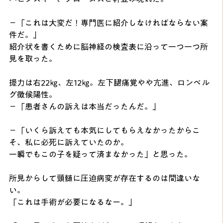
－「これは大変だ！専門医に紹介しなければならない案
件だ。」
紹介状を書くために脳神経の検査表に沿って一つ一つ所
見を取った。
握力は右22㎏、左12㎏。左下腿痛覚やや亢進、ロンベル
グ徴候陽性。
－「患者さんの訴えは本当だったんだ。」
－「いくら訴えても本気にしてもらえなかったからこ
そ、私に必死に訴えていたのか。
一瞬でもこの子を疑って済まなかった」と思った。　　
所見からして頸髄に圧迫病変が存在するのは間違いな
い。
「これは手術が必要になるなー。」