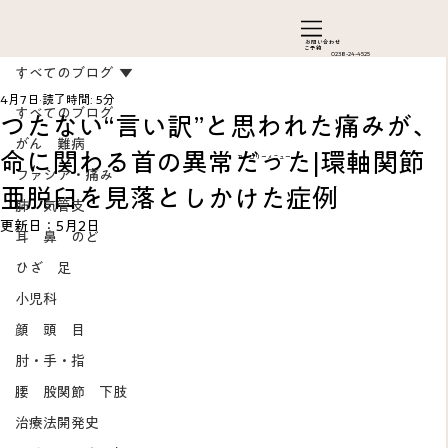
お問い合わ​せ
ご予約
0238-24-4525
すべてのブログ
4月7日
読了時間: 5分
すべてのブログ
つたない“言い訳”と思われた痛みが、
がん 難病
命に関わる首の異常だった|環軸関節
カテゴリーメニュー
ファシア・痛み
亜脱臼を見落としかけた症例
肺 気管支
更新日：
5月2日
耳 鼻 のど
ひざ 足
Add a Title
小児科
顔 頭 目
肘・手・指
腰 股関節 下肢
治療法開発史