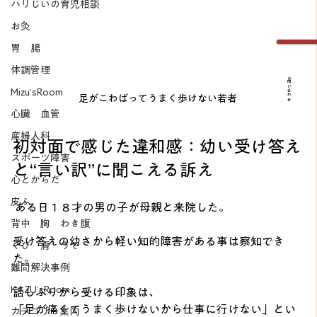
ハリじいの育児相談
お灸
胃 腸
体調管理
お問い合わせ
Mizu’sRoom
足がこわばってうまく歩けない若者
心臓 血管
産婦人科
初対面で感じた違和感：幼い受け答え
スポーツ障害
と“言い訳”に聞こえる訴え
心とからだ
皮ふ
 ある日１８才の男の子が母親と来院した。
背中 胸 わき腹
受け答えの幼さから軽い知的障害がある事は察知でき
くび 肩 うで
た。
難問解決事例
KAZU’sRoom
話しぶりから受ける印象は、
「足が痛くてうまく歩けないから仕事に行けない」とい
カテゴリー案内