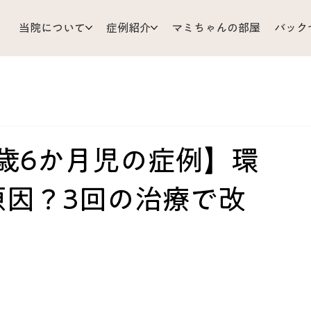
当院について
症例紹介
マミちゃんの部屋
バック
支
耳 鼻 のど
ひざ 足
小児科
顔 頭 目
リじいの育児相談
お灸
胃 腸
体調管理
Mizu’sRo
歳6か月児の症例】環
原因？3回の治療で改
だ
皮ふ
背中 胸 わき腹
くび 肩 うで
難問解
ア
あちこち不調
原因不明
歯 口 あご