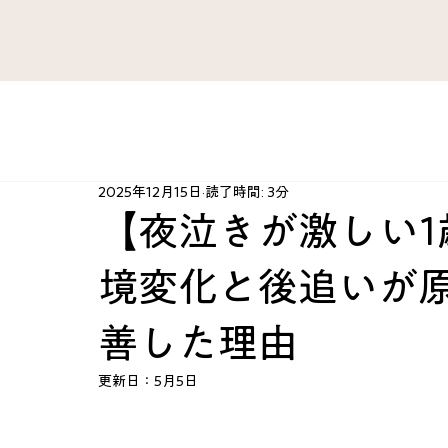
すべてのブログ
がん 難病
ファシア・痛み
肺 気管
2025年12月15日
読了時間: 3分
肘・手・指
腰 股関節 下肢
治療法開発史
ハ
【夜泣きが激しい1
境変化と後追いが
心臓 血管
産婦人科
スポーツ障害
心とから
善した理由
KAZU’sRoom
カテゴリー案内
脳 神経
総合ケ
更新日：
5月5日