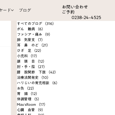
お問い合わ​せ
ヤード
ブログ
ご予約
0238-24-4525
すべてのブログ
（316）
316件の記事
がん 難病
（6）
6件の記事
ファシア・痛み
（9）
9件の記事
肺 気管支
（7）
7件の記事
耳 鼻 のど
（21）
21件の記事
ひざ 足
（22）
22件の記事
om
小児科
（17）
17件の記事
顔 頭 目
（12）
12件の記事
肘・手・指
（27）
27件の記事
決事例
腰 股関節 下肢
（42）
42件の記事
治療法開発史
（10）
10件の記事
ハリじいの育児相談
（6）
6件の記事
お灸
（22）
22件の記事
胃 腸
（12）
12件の記事
体調管理
（5）
5件の記事
Mizu’sRoom
（17）
17件の記事
心臓 血管
（9）
9件の記事