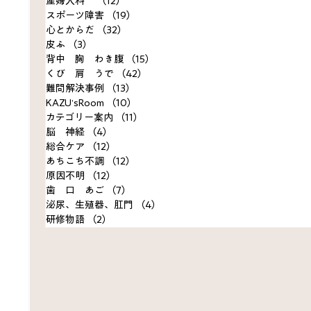
産婦人科
（12）
12件の記事
スポーツ障害
（19）
19件の記事
心とからだ
（32）
32件の記事
皮ふ
（3）
3件の記事
背中 胸 わき腹
（15）
15件の記事
くび 肩 うで
（42）
42件の記事
難問解決事例
（13）
13件の記事
KAZU’sRoom
（10）
10件の記事
カテゴリー案内
（11）
11件の記事
脳 神経
（4）
4件の記事
総合ケア
（12）
12件の記事
あちこち不調
（12）
12件の記事
原因不明
（12）
12件の記事
歯 口 あご
（7）
7件の記事
泌尿、生殖器、肛門
（4）
4件の記事
研修物語
（2）
2件の記事