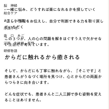
脳 神経
• 一緒に悩み、どうすれば楽になれるかを探していく
総合ケア
あちこち不調
• 正しい情報をお伝えし、自分で判断できる力を取り戻し
ていただく
原因不明
歯 口 あご
この３つが、人の心の問題を解きほぐすうえで欠かせな
泌尿、生殖器、肛門
い土台だと考えています。
研修物語
からだに触れるから癒される
そして、からだにも丁寧に触れながら、「そこです」と
患者さんがうなづく場所を見つけ、心とからだの両面か
らつらさに向き合います。
どんな症状でも、患者さんと二人三脚で歩む姿勢を変え
ることはありません。