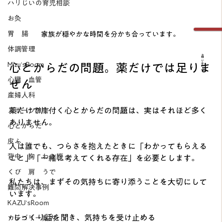
ハリじいの育児相談
お灸
胃 腸
家族が穏やかな時間を分かち合っています。
体調管理
お問い合わせ
Mizu’sRoom
心とからだの問題。薬だけでは足りま
心臓 血管
せん
産婦人科
薬だけで片付く心とからだの問題は、実はそれほど多く
スポーツ障害
ありません。
心とからだ
皮ふ
人は誰でも、つらさを抱えたときに「わかってもらえる
背中 胸 わき腹
こと」「一緒に考えてくれる存在」を必要とします。
くび 肩 うで
私たちは、まずその気持ちに寄り添うことを大切にして
難問解決事例
います。
KAZU’sRoom
• じっくり話を聞き、気持ちを受け止める
カテゴリー案内