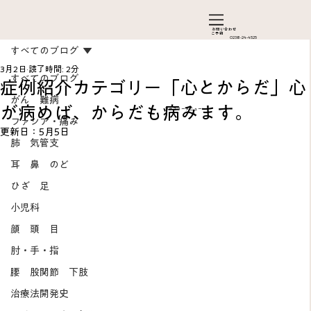
お問い合わ​せ
ご予約
0238-24-4525
すべてのブログ
3月2日
読了時間: 2分
すべてのブログ
症例紹介カテゴリー「心とからだ」心
がん 難病
が病めば、からだも病みます。
カテゴリーメニュー
ファシア・痛み
更新日：
5月5日
肺 気管支
耳 鼻 のど
ひざ 足
Add a Title
小児科
顔 頭 目
肘・手・指
腰 股関節 下肢
治療法開発史