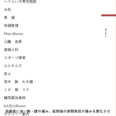
ハリじいの育児相談
お灸
胃 腸
体調管理
お問い合わせ
Mizu’sRoom
心臓 血管
産婦人科
スポーツ障害
心とからだ
皮ふ
背中 胸 わき腹
くび 肩 うで
難問解決事例
KAZU’sRoom
高齢者に多い胸・腰の痛み。転倒後の姿勢負担が痛みを悪化させ
カテゴリー案内