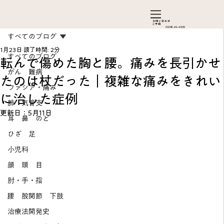
お問い合わ​せ
ご予約
0238-24-4525
すべてのブログ
1月23日
読了時間: 2分
すべてのブログ
転んで傷めた胸と腰。痛みを長引かせ
がん 難病
たのは杖だった｜複雑な痛みをきれい
カテゴリーメニュー
ファシア・痛み
に治した症例
肺 気管支
更新日：
5月11日
耳 鼻 のど
ひざ 足
Add a Title
小児科
顔 頭 目
肘・手・指
腰 股関節 下肢
治療法開発史