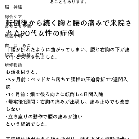
ることもあります。
脳 神経
総合ケア
転倒後から続く胸と腰の痛みで来院さ
あちこち不調
れた90代女性の症例
原因不明
歯 口 あご
「腰が折れたように曲がってしまい、腰と右胸の下が痛
泌尿、生殖器、肛門
い」と来院されました。
研修物語
お話を伺うと、
• 3ヶ月前：ベッドから落ちて腰椎の圧迫骨折で2週間入
院
• 1ヶ月前：畑で後ろ向きに転倒し4日間入院
• 帰宅後1週間：右胸の痛みが出現し、痛み止めでも改善
しない
• 立ち座りの動作で腰の痛みが強い
という経過でした。
来院時は腰が大きく折れ曲がり、頭を下げた姿勢で歩い