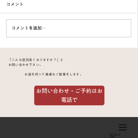
コメント
コメントを追加…
山でのアクシデントで起こした背中・脇
「こんな症状良くなりますか？」と
の激痛｜肋間神経痛と鍼治療の改善例
お問い合わせ下さい。
お話を伺って最適なご提案をします。
お問い合わせ・ご予約はお
電話で
お問い合わせ
​ご予約