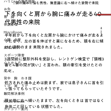
ハリじいの育児相談
「頚の痛みに悩む男性、無意識に右へ傾けた姿勢で来院
お灸
下を向くと肩から腕に痛みが走る40
胃 腸
代男性の来院
体調管理
お問い合わせ
Mizu’sRoom
半年前から下を向くと左肩から腕にかけて痛みが走るよ
心臓 血管
うになり、左の首を伸ばすと楽になるため、頭を右に傾
けた姿勢のまま 来院されました。
産婦人科
スポーツ障害
3週間前に整形外科を受診し、レントゲン検査で「頸椎3
心とからだ
番と4番の間が狭い」と言われ、頚の牽引を受けたとの
こと。
皮ふ
背中 胸 わき腹
処方された痛み止めは飲まず、家では息子さんに首を引
くび 肩 うで
っ張ってもらっていたそうです。
難問解決事例
頭は常に右へ傾いたままで、左を向くときは 首ではなく
KAZU’sRoom
身体ごと回している 状態でした。
カテゴリー案内