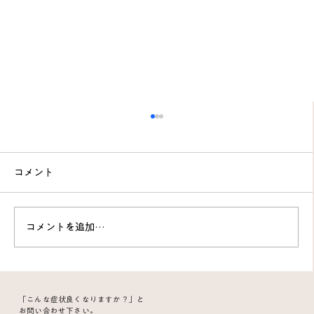
コメント
コメントを追加…
皿洗いの仕事で頚が回せなくなった40代
「こんな症状良くなりますか？」と
の女性｜鍼灸で急速回復
お問い合わせ下さい。