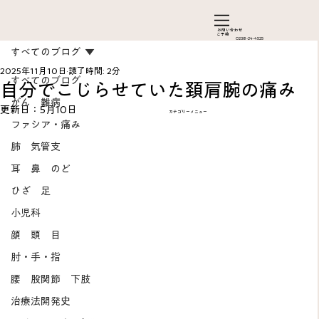
お問い合わ​せ
ご予約
0238-24-4525
すべてのブログ
2025年11月10日
読了時間: 2分
すべてのブログ
自分でこじらせていた頚肩腕の痛み
がん 難病
更新日：
5月10日
カテゴリーメニュー
ファシア・痛み
肺 気管支
耳 鼻 のど
ひざ 足
Add a Title
小児科
顔 頭 目
肘・手・指
腰 股関節 下肢
治療法開発史