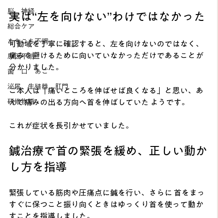
脳 神経
実は“左を向けない”わけではなかった
総合ケア
あちこち不調
可動域を丁寧に確認すると、左を向けないのではなく、
痛みを避けるために向いていなかっただけであることが
原因不明
分かりました。
歯 口 あご
泌尿、生殖器、肛門
ご本人は「痛いところを伸ばせば良くなる」と思い、あ
えて痛みの出る方向へ首を伸ばしていた ようです。
研修物語
これが症状を長引かせていました。
鍼治療で首の緊張を緩め、正しい動か
し方を指導
緊張している筋肉や圧痛点に鍼を行い、さらに 首をまっ
すぐに保つこと振り向くときはゆっくり首を使って動か
すことを指導しました。