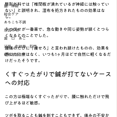
整形外科では「椎間板が潰れているが神経には触ってい
脳 神経
ない」と説明され、湿布を処方されたものの効果はな
総合ケア
し。
あちこち不調
うつ伏せが一番楽で、急な動きや同じ姿勢が続くとつら
原因不明
くなるとのことでした。
歯 口 あご
泌尿、生殖器、肛門
腰痛のたびに「痩せろ」と言われ続けたものの、効果を
感じた治療はなく、いつも1ヶ月ほどで自然に軽くなるだ
研修物語
けだったそうです。
くすぐったがりで鍼が打てないケース
への対応
この方は極端なくすぐったがりで、腰に触れただけで飛
び上がるほど敏感。
ツボを取ることも鍼を刺すこともできず、痛みの不安か