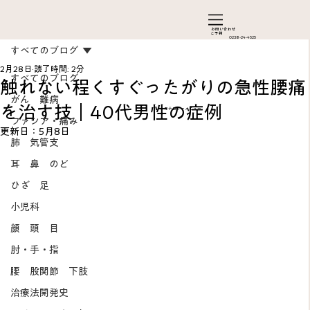
お問い合わ​せ
ご予約
0238-24-4525
すべてのブログ
2月28日
読了時間: 2分
すべてのブログ
触れない程くすぐったがりの急性腰痛
がん 難病
を治す技｜40代男性の症例
カテゴリーメニュー
ファシア・痛み
更新日：
5月8日
肺 気管支
耳 鼻 のど
ひざ 足
Add a Title
小児科
顔 頭 目
肘・手・指
腰 股関節 下肢
治療法開発史