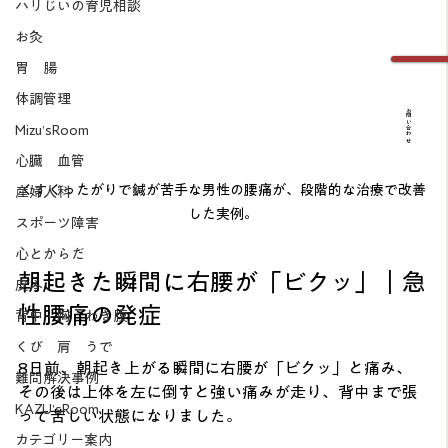
ハリじいの育児相談
お灸
胃 腸
体調管理
お問い合わせ
Mizu’sRoom
心臓 血管
くすぐったがりで鍼が苦手な男性の腰痛が、段階的な治療で改善
産婦人科
した実例。
スポーツ障害
心とからだ
朝起きた瞬間に右腰が「ビクッ」｜急
皮ふ
性腰痛の発症
背中 胸 わき腹
くび 肩 うで
8日前、朝起き上がる瞬間に右腰が「ビクッ」と痛み、
難問解決事例
その後は上体を左に倒すと強い痛みが走り、背中まで張
KAZU’sRoom
って苦しい状態になりました。
カテゴリー案内