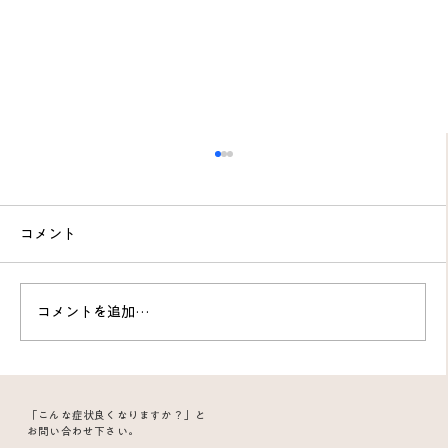
コメント
コメントを追加…
急な腰痛と坐骨神経痛が10日で改善｜痛
「こんな症状良くなりますか？」と
み止めが効かなかった症状が鍼灸で回復
お問い合わせ下さい。