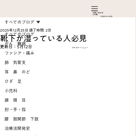
お問い合わ​せ
ご予約
0238-24-4525
すべてのブログ
2025年12月25日
読了時間: 2分
すべてのブログ
靴下が湿っている人必見
がん 難病
更新日：
5月12日
カテゴリーメニュー
ファシア・痛み
肺 気管支
耳 鼻 のど
ひざ 足
Add a Title
小児科
顔 頭 目
肘・手・指
腰 股関節 下肢
治療法開発史