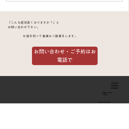
冬のしもやけ予防に三陰交のお灸がセル
「こんな症状良くなりますか？」と
フケアとして効果的｜40代女性の症例
お問い合わせ下さい。
お話を伺って最適なご提案をします。
お問い合わせ・ご予約はお
電話で
お問い合わせ
​ご予約
0238-24-4525