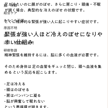
足が冷たいのに顔がのぼせ、さらに肩こり・頭痛・不眠
脳 神経
が続く場合、典型的な 冷えのぼせ の状態です。
総合ケア
あちこち不調
とくに精神的な緊張が強い人に起こりやすい症状です。
原因不明
緊張が強い人ほど冷えのぼせになりや
歯 口 あご
すい仕組み
泌尿、生殖器、肛門
研修物語
精神緊張を維持するには、脳に多くの血液が必要です。
そのため身体は 足の血管をギュッと閉じ、頭へ血液を集
める という反応を起こします。
• 足は冷える
• 頭はのぼせる
• 肩はパンパンに凝る
• 脳が興奮して眠れない
という悪循環が続きます。