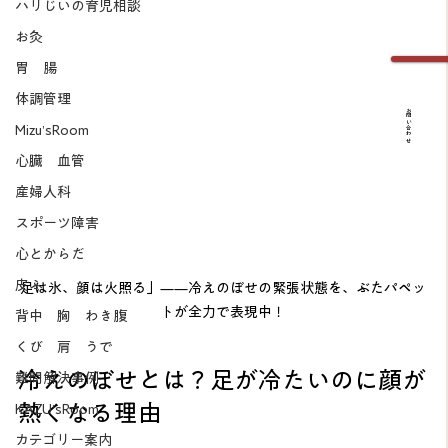
ハリじいの育児相談
お灸
胃 腸
体調管理
お問い合わせ
Mizu’sRoom
心臓 血管
産婦人科
スポーツ障害
心とからだ
皮ふ
足は氷、顔は火照る」——冷えのぼせの緊張状態を、ぶたパペッ
トが全力で表現中！
背中 胸 わき腹
くび 肩 うで
冷えのぼせとは？足が冷たいのに顔が
難問解決事例
熱くなる理由
KAZU’sRoom
カテゴリー案内