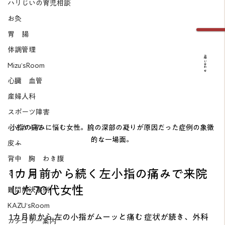
ハリじいの育児相談
お灸
胃 腸
体調管理
お問い合わせ
Mizu’sRoom
心臓 血管
産婦人科
スポーツ障害
小指の痛みに悩む女性。腕の深部の凝りが原因だった症例の象徴
心とからだ
的な一場面。
皮ふ
背中 胸 わき腹
1カ月前から続く左小指の痛みで来院
くび 肩 うで
した70代女性
難問解決事例
KAZU’sRoom
1カ月前から 左の小指がムーッと痛む 症状が続き、外科
カテゴリー案内