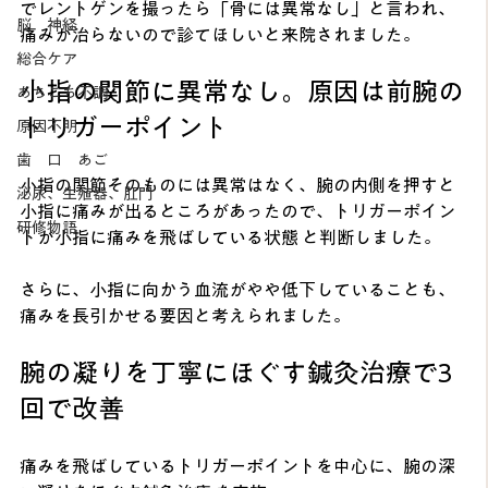
でレントゲンを撮ったら「骨には異常なし」と言われ、
脳 神経
痛みが治らないので診てほしいと来院されました。
総合ケア
小指の関節に異常なし。原因は前腕の
あちこち不調
トリガーポイント
原因不明
歯 口 あご
小指の関節そのものには異常はなく、腕の内側を押すと
泌尿、生殖器、肛門
小指に痛みが出るところがあったので、トリガーポイン
研修物語
トが小指に痛みを飛ばしている状態 と判断しました。
さらに、小指に向かう血流がやや低下していることも、
痛みを長引かせる要因と考えられました。
腕の凝りを丁寧にほぐす鍼灸治療で3
回で改善
痛みを飛ばしているトリガーポイントを中心に、腕の深