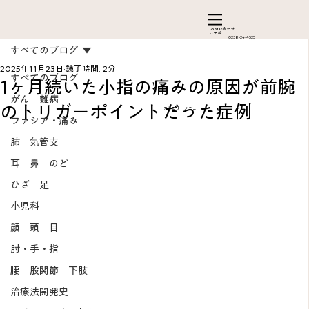
お問い合わ​せ
ご予約
0238-24-4525
すべてのブログ
2025年11月23日
読了時間: 2分
すべてのブログ
1ヶ月続いた小指の痛みの原因が前腕
がん 難病
のトリガーポイントだった症例
カテゴリーメニュー
ファシア・痛み
肺 気管支
耳 鼻 のど
ひざ 足
Add a Title
小児科
顔 頭 目
肘・手・指
腰 股関節 下肢
治療法開発史