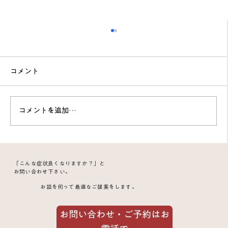
コメント
コメントを追加…
スプレーを使うと人差し指が痛い｜発痛
「こんな症状良くなりますか？」と
源は指の背側だった60代女性の症例。極
お問い合わせ下さい。
お話を伺って最適なご提案をします。
細鍼で見事決着
お問い合わせ・ご予約はお