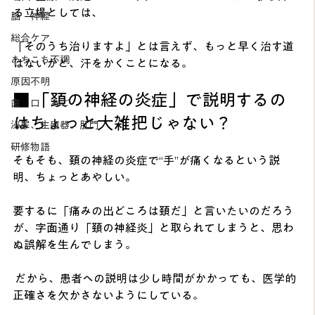
る立場としては、
脳 神経
総合ケア
「そのうち治りますよ」とは言えず、もっと早く治す道
あちこち不調
はないかと、汗をかくことになる。
原因不明
■ 「頚の神経の炎症」で説明するの
歯 口 あご
はちょっと大雑把じゃない？
泌尿、生殖器、肛門
研修物語
そもそも、頚の神経の炎症で“手”が痛くなるという説
明、ちょっとあやしい。
要するに「痛みの出どころは頚だ」と言いたいのだろう
が、字面通り「頚の神経炎」と取られてしまうと、思わ
ぬ誤解を生んでしまう。
 だから、患者への説明は少し時間がかかっても、医学的
正確さを欠かさないようにしている。