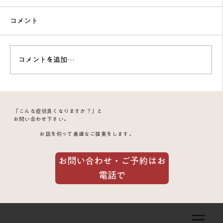
コメント
コメントを追加…
スプレーを使うと人差し指が痛い｜発痛
「こんな症状良くなりますか？」と
源は指の背側だった60代女性の症例。極
お問い合わせ下さい。
お話を伺って最適なご提案をします。
細鍼で見事決着
お問い合わせ・ご予約はお
電話で