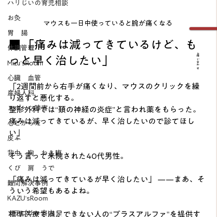
ハリじいの育児相談
お灸
マウスも一日中使っていると腕が痛くなる
胃 腸
■ 「痛みは減ってきているけど、も
体調管理
お問い合わせ
っと早く治したい」
Mizu’sRoom
心臓 血管
「2週間前から右手が痛くなり、マウスのクリックを繰
産婦人科
り返すと悪化する。
スポーツ障害
整形外科では“頚の神経の炎症”と言われ薬をもらった。
痛みは減ってきているが、早く治したいので診てほし
心とからだ
い」
皮ふ
背中 胸 わき腹
そう言って来院された40代男性。
くび 肩 うで
「痛みは減ってきているが早く治したい」 ——まあ、そ
難問解決事例
ういう希望もあるよね。
KAZU’sRoom
カテゴリー案内
標準医療で満足できない人の“プラスアルファ”を提供す