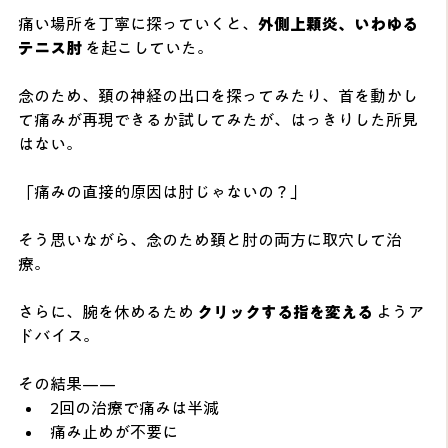
痛い場所を丁寧に探っていくと、
外側上顆炎、いわゆる
テニス肘
 を起こしていた。
念のため、頚の神経の出口を探ってみたり、首を動かし
て痛みが再現できるか試してみたが、はっきりした所見
はない。
「痛みの直接的原因は肘じゃないの？」
そう思いながら、念のため頚と肘の両方に取穴して治
療。 
さらに、腕を休めるため 
クリックする指を変える
 ようア
ドバイス。
その結果——
2回の治療で痛みは半減
痛み止めが不要に