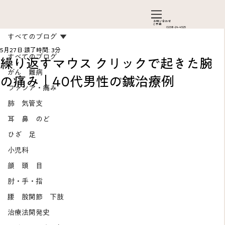
お問い合わ​せ
ご予約
0238-24-4525
すべてのブログ
5月27日
読了時間: 3分
すべてのブログ
繰り返すマウス クリックで起きた腕
がん 難病
の痛み｜40代男性の鍼治療例
カテゴリーメニュー
ファシア・痛み
肺 気管支
耳 鼻 のど
ひざ 足
Add a Title
小児科
顔 頭 目
肘・手・指
腰 股関節 下肢
治療法開発史