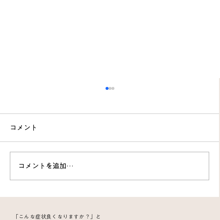
コメント
コメントを追加…
屋根の雪下ろしで起きた臀部痛｜歩けな
「こんな症状良くなりますか？」と