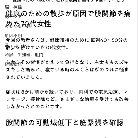
脳 神経
健康のための散歩が原因で股関節を痛
総合ケア
めた70代女性
あちこち不調
原因不明
今回の患者さんは、健康維持のために 毎朝40〜50分の
歯 口 あご
散歩を続けていた70代女性。
泌尿、生殖器、肛門
しかしその習慣がかえって負担となり、右太もものズキ
研修物語
ズキした痛みと、寝ている時のふくらはぎのつれに悩ま
されていました。
症状は 8か月前から続いており、内科での電気治療、マ
ッサージ、接骨院など、さまざまな治療を受けても改善
しなかったとのことです。
股関節の可動域低下と筋緊張を確認