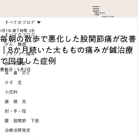
お問い合わ​せ
ご予約
0238-24-4525
すべてのブログ
1月7日
読了時間: 2分
すべてのブログ
毎朝の散歩で悪化した股関節痛が改善
がん 難病
｜8か月続いた太ももの痛みが鍼治療
カテゴリーメニュー
ファシア・痛み
で回復した症例
肺 気管支
更新日：
5月2日
耳 鼻 のど
ひざ 足
Add a Title
小児科
顔 頭 目
肘・手・指
腰 股関節 下肢
治療法開発史