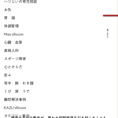
ハリじいの育児相談
お灸
胃 腸
体調管理
お問い合わせ
Mizu’sRoom
心臓 血管
産婦人科
スポーツ障害
心とからだ
皮ふ
背中 胸 わき腹
くび 肩 うで
難問解決事例
KAZU’sRoom
カテゴリー案内
健康のための散歩が、思わぬ股関節痛を引き起こすことも