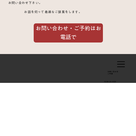
いほどの痛みを治した経過と注意点
お問い合わせ下さい。
お話を伺って最適なご提案をします。
お問い合わせ・ご予約はお
電話で
お問い合わせ
​ご予約
0238-24-4525