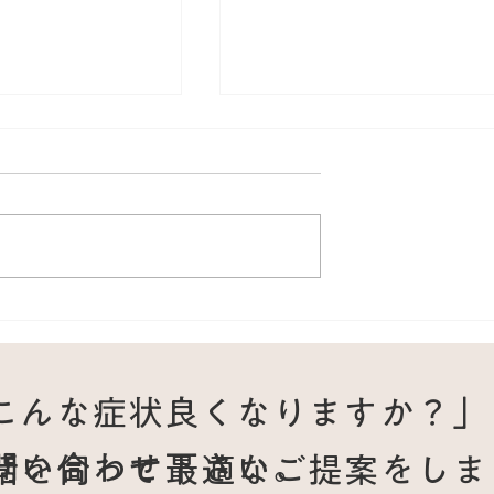
なった…」再発し
雪かき後の肩と腕の痛みで
最短で回復した治
が後ろに回らなかった60代
性｜肩関節後方の筋損傷を
こんな症状良くなりますか？」
灸で改善した症例
問い合わせ下さい。
話を伺って最適なご提案をしま