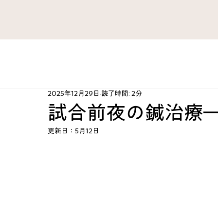
すべてのブログ
がん 難病
ファシア・痛み
肺 気管
2025年12月29日
読了時間: 2分
肘・手・指
腰 股関節 下肢
治療法開発史
ハ
試合前夜の鍼治療
更新日：
5月12日
心臓 血管
産婦人科
スポーツ障害
心とから
KAZU’sRoom
カテゴリー案内
脳 神経
総合ケ