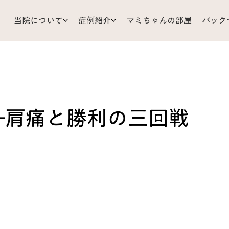
当院について
症例紹介
マミちゃんの部屋
バック
支
耳 鼻 のど
ひざ 足
小児科
顔 頭 目
リじいの育児相談
お灸
胃 腸
体調管理
Mizu’sRo
―肩痛と勝利の三回戦
だ
皮ふ
背中 胸 わき腹
くび 肩 うで
難問解
ア
あちこち不調
原因不明
歯 口 あご