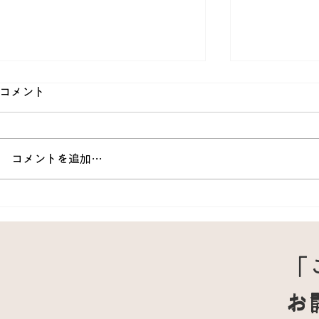
コメント
コメントを追加…
50代女性・フローズンショル
「また痛く
ダー(凍った肩）と呼ばれる五
た五十肩が
十肩の改善例
療ステップ
「
お
お