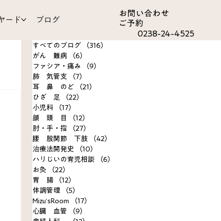
お問い合わ​せ
ヤード
ブログ
ご予約
0238-24-4525
すべてのブログ
（316）
316件の記事
がん 難病
（6）
6件の記事
ファシア・痛み
（9）
9件の記事
肺 気管支
（7）
7件の記事
耳 鼻 のど
（21）
21件の記事
ひざ 足
（22）
22件の記事
om
小児科
（17）
17件の記事
顔 頭 目
（12）
12件の記事
肘・手・指
（27）
27件の記事
決事例
腰 股関節 下肢
（42）
42件の記事
治療法開発史
（10）
10件の記事
ハリじいの育児相談
（6）
6件の記事
お灸
（22）
22件の記事
胃 腸
（12）
12件の記事
体調管理
（5）
5件の記事
Mizu’sRoom
（17）
17件の記事
心臓 血管
（9）
9件の記事