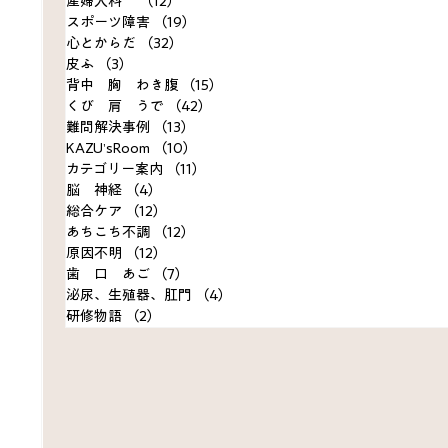
産婦人科
（12）
12件の記事
スポーツ障害
（19）
19件の記事
心とからだ
（32）
32件の記事
皮ふ
（3）
3件の記事
背中 胸 わき腹
（15）
15件の記事
くび 肩 うで
（42）
42件の記事
難問解決事例
（13）
13件の記事
KAZU’sRoom
（10）
10件の記事
カテゴリー案内
（11）
11件の記事
脳 神経
（4）
4件の記事
総合ケア
（12）
12件の記事
あちこち不調
（12）
12件の記事
原因不明
（12）
12件の記事
歯 口 あご
（7）
7件の記事
泌尿、生殖器、肛門
（4）
4件の記事
研修物語
（2）
2件の記事